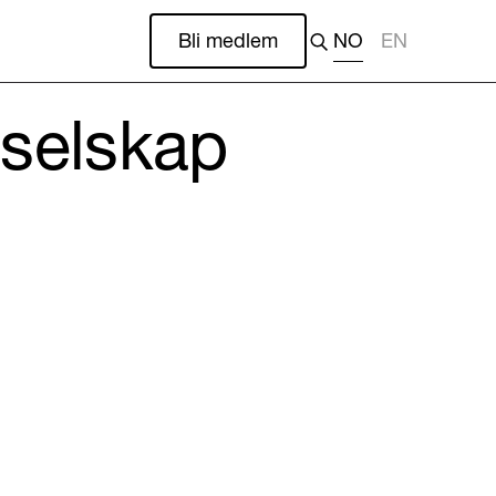
Bli medlem
NO
EN
iselskap