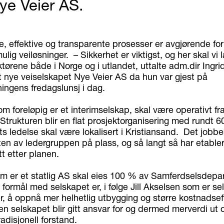
ye Veier AS.
, effektive og transparente prosesser er avgjørende for 
ulig veiløsninger. – Sikkerhet er viktigst, og her skal vi
ktørene både i Norge og i utlandet, uttalte adm.dir Ingri
t nye veiselskapet Nye Veier AS da hun var gjest på
ingens fredagslunsj i dag.
m foreløpig er et interimselskap, skal være operativt fr
Strukturen blir en flat prosjektorganisering med rundt 6
s ledelse skal være lokalisert i Kristiansand. Det jobbe
ten av ledergruppen på plass, og så langt så har etabler
t etter planen.
m er et statlig AS skal eies 100 % av Samferdselsdep
formål med selskapet er, i følge Jill Akselsen som er se
, å oppnå mer helhetlig utbygging og større kostnadseffe
en selskapet blir gitt ansvar for og dermed merverdi ut 
radisjonell forstand.