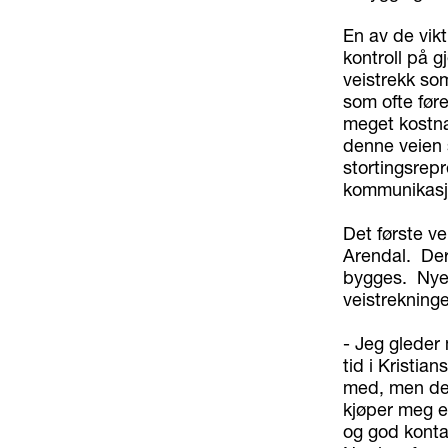
En av de vikt
kontroll på 
veistrekk som
som ofte fører
meget kostna
denne veien 
stortingsrep
kommunikasjo
Det første v
Arendal. Dere
bygges. Nye 
veistrekninge
- Jeg gleder 
tid i Kristia
med, men det
kjøper meg en 
og god konta