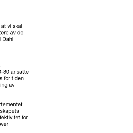
at vi skal
 lære av de
d Dahl
a
0-80 ansatte
s for tiden
ing av
artementet.
lskapets
ktivitet for
over