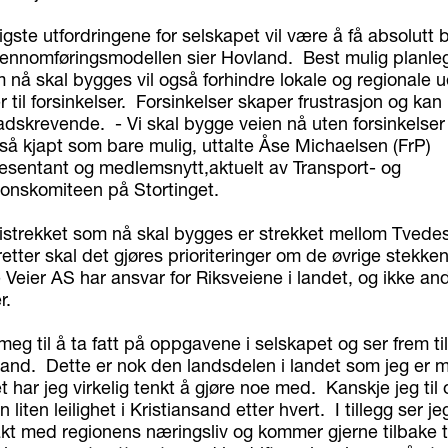
igste utfordringene for selskapet vil være å få absolutt 
gjennomføringsmodellen sier Hovland. Best mulig planle
 nå skal bygges vil også forhindre lokale og regionale 
 til forsinkelser. Forsinkelser skaper frustrasjon og kan i 
dskrevende. - Vi skal bygge veien nå uten forsinkelser 
så kjapt som bare mulig, uttalte Åse Michaelsen (FrP)
resentant og medlemsnytt,aktuelt av Transport- og
nskomiteen på Stortinget.
eistrekket som nå skal bygges er strekket mellom Tvede
tter skal det gjøres prioriteringer om de øvrige stekke
Veier AS har ansvar for Riksveiene i landet, og ikke an
r.
meg til å ta fatt på oppgavene i selskapet og ser frem ti
nsand. Dette er nok den landsdelen i landet som jeg er m
 har jeg virkelig tenkt å gjøre noe med. Kanskje jeg til
liten leilighet i Kristiansand etter hvert. I tillegg ser jeg
kt med regionens næringsliv og kommer gjerne tilbake ti