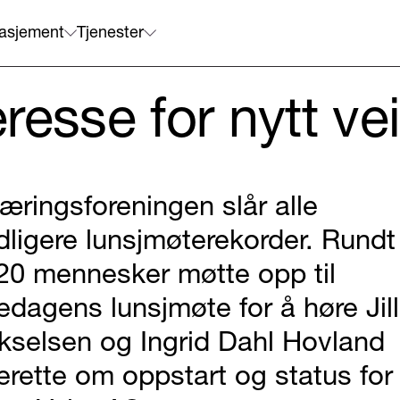
asjement
Tjenester
resse for nytt ve
æringsforeningen slår alle
idligere lunsjmøterekorder. Rundt
20 mennesker møtte opp til
redagens lunsjmøte for å høre Jill
kselsen og Ingrid Dahl Hovland
erette om oppstart og status for