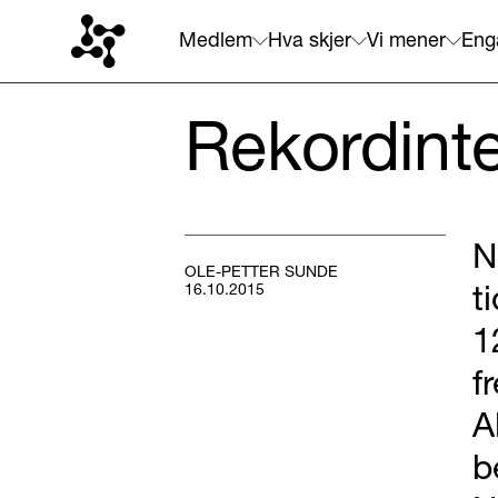
Medlem
Hva skjer
Vi mener
Eng
Rekordinte
N
OLE-PETTER SUNDE
t
16.10.2015
1
f
A
b