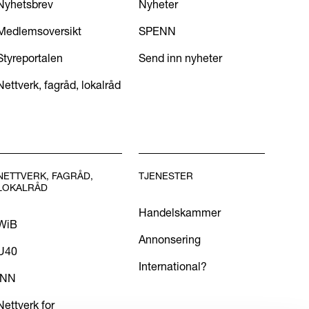
Nyhetsbrev
Nyheter
Medlemsoversikt
SPENN
Styreportalen
Send inn nyheter
Nettverk, fagråd, lokalråd
NETTVERK, FAGRÅD,
TJENESTER
LOKALRÅD
Handelskammer
WiB
Annonsering
U40
International?
INN
Nettverk for