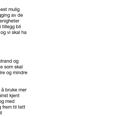
best mulig
gging av de
uenigheter
tillegg bli
og vi skal ha
strand og
ne som skal
dre og mindre
l å bruke mer
inst kjent
 og med
 frem til tett
l