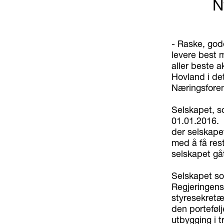
N
- Raske, gode
levere best m
aller beste a
Hovland i de
Næringsforen
Selskapet, so
01.01.2016. 
der selskapet
med å få res
selskapet gåt
Selskapet so
Regjeringens 
styresekretær
den portefølj
utbygging i t