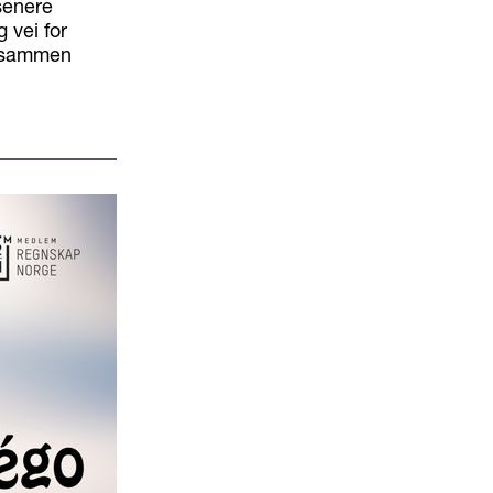
senere
 vei for
vt sammen