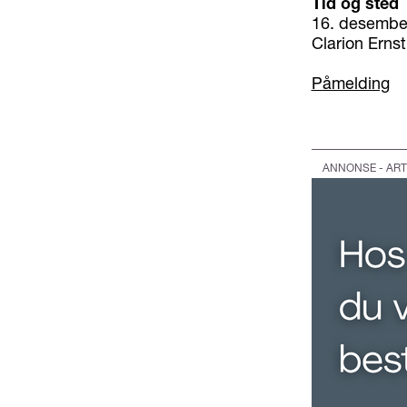
Tid og sted
16. desember 
Clarion Erns
Påmelding
ANNONSE - ART