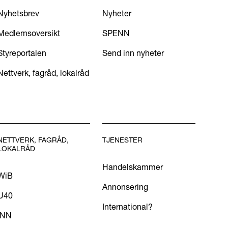
Nyhetsbrev
Nyheter
Medlemsoversikt
SPENN
Styreportalen
Send inn nyheter
Nettverk, fagråd, lokalråd
NETTVERK, FAGRÅD,
TJENESTER
LOKALRÅD
Handelskammer
WiB
Annonsering
U40
International?
INN