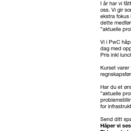
I år har vi f
oss. Vi gir s
ekstra fokus 
dette medføre
”aktuelle pro
Vi i PwC håpe
dag med oppd
Pris inkl lun
Kurset varer 
regnskapsføre
Har du et øn
”aktuelle pro
problemstilli
for infrastruk
Send ditt sp
Håper vi ses