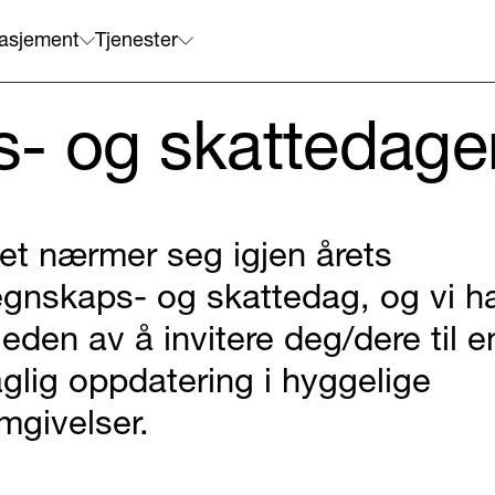
asjement
Tjenester
- og skattedage
et nærmer seg igjen årets
egnskaps- og skattedag, og vi h
leden av å invitere deg/dere til e
aglig oppdatering i hyggelige
mgivelser.