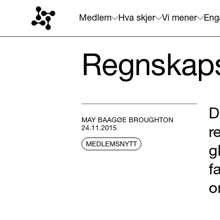
Medlem
Hva skjer
Vi mener
Eng
Regnskaps
D
MAY BAAGØE BROUGHTON
r
24.11.2015
MEDLEMSNYTT
g
f
o