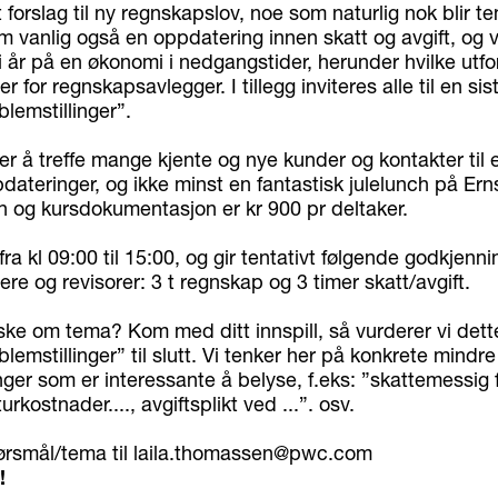
ått forslag til ny regnskapslov, noe som naturlig nok blir 
om vanlig også en oppdatering innen skatt og avgift, og vil
i år på en økonomi i nedgangstider, herunder hvilke utfo
r for regnskapsavlegger. I tillegg inviteres alle til en s
blemstillinger”.
r å treffe mange kjente og nye kunder og kontakter til 
ateringer, og ikke minst en fantastisk julelunch på Erns
ch og kursdokumentasjon er kr 900 pr deltaker.
fra kl 09:00 til 15:00, og gir tentativt følgende godkjenni
re og revisorer: 3 t regnskap og 3 timer skatt/avgift.
ske om tema? Kom med ditt innspill, så vurderer vi dett
blemstillinger” til slutt. Vi tenker her på konkrete mindre
nger som er interessante å belyse, f.eks: ”skattemessig 
turkostnader...., avgiftsplikt ved ...”. osv.
ørsmål/tema til laila.thomassen@pwc.com
!