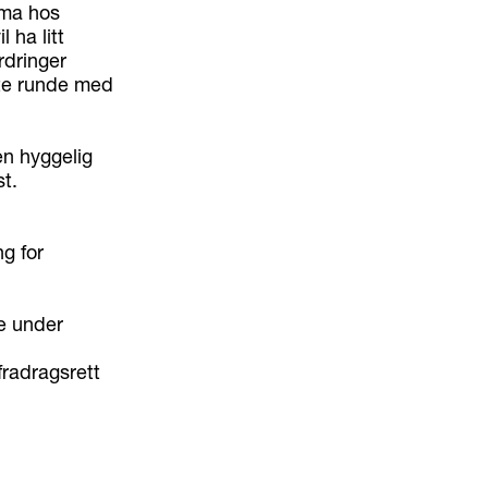
tema hos
 ha litt
rdringer
iste runde med
en hyggelig
t.
ng for
e under
fradragsrett