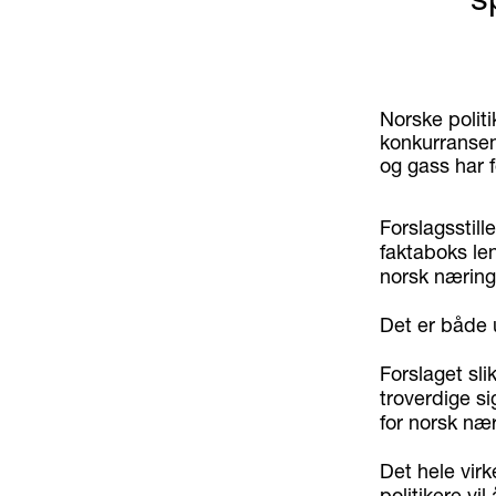
Norske politik
konkurransem
og gass har f
Forslagsstill
faktaboks le
norsk nærings
Det er både u
Forslaget sli
troverdige si
for norsk nær
Det hele virk
politikere v