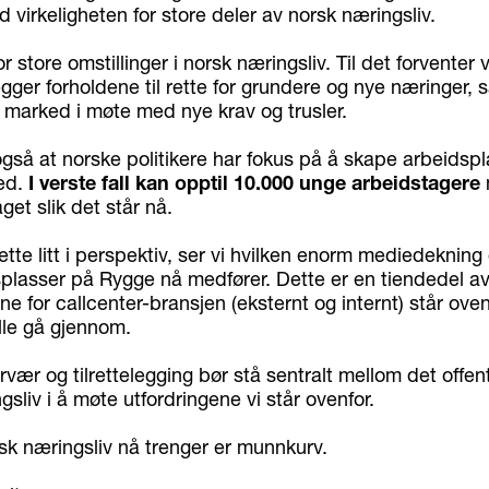
d virkeligheten for store deler av norsk næringsliv.
r store omstillinger i norsk næringsliv. Til det forventer vi
ger forholdene til rette for grundere og nye næringer, 
 marked i møte med nye krav og trusler.
også at norske politikere har fokus på å skape arbeidspl
ed.
I verste fall kan opptil 10.000 unge arbeidstagere
get slik det står nå.
ette litt i perspektiv, ser vi hvilken enorm mediedekning
plasser på Rygge nå medfører. Dette er en tiendedel a
e for callcenter-bransjen (eksternt og internt) står ove
lle gå gjennom.
vær og tilrettelegging bør stå sentralt mellom det offen
gsliv i å møte utfordringene vi står ovenfor.
sk næringsliv nå trenger er munnkurv.