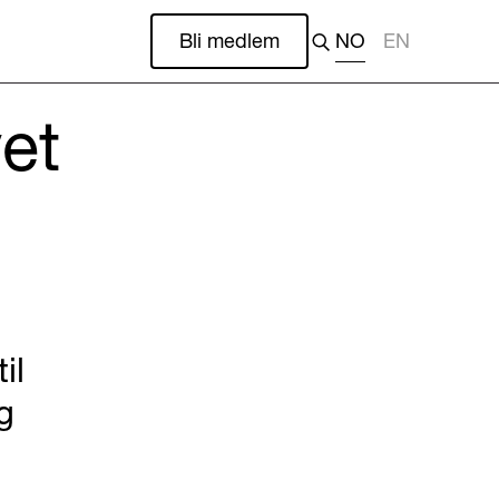
Bli medlem
NO
EN
vet
il
g