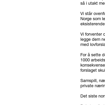
så i utakt me
Vi står ovenfo
Norge som leg
eksisterende
Vi forventer 
legge dem n
med lovforsla
For å sette d
1000 arbeids
konsekvensen
forslaget sku
Samspill, nær
private nærin
Det siste nor