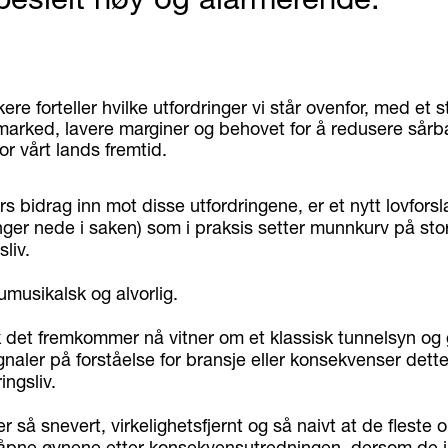
ere forteller hvilke utfordringer vi står ovenfor, med et s
arked, lavere marginer og behovet for å redusere sårba
or vårt lands fremtid.
ers bidrag inn mot disse utfordringene, er et nytt lovforsl
nger nede i saken) som i praksis setter munnkurv på sto
liv.
musikalsk og alvorlig.
k det fremkommer nå vitner om et klassisk tunnelsyn og 
gnaler på forståelse for bransje eller konsekvenser dette
ingsliv.
er så snevert, virkelighetsfjernt og så naivt at de flest
il åpne øynene etter konsekvensutredningen, dersom de i