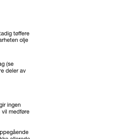
tadig tøffere
rheten olje
ag (se
re deler av
gir ingen
 vil medføre
e oppegående
kke allerede