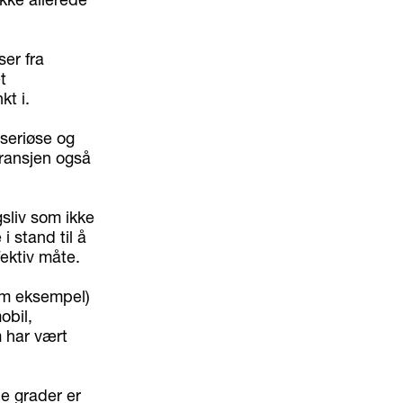
er fra
t
kt i.
useriøse og
bransjen også
gsliv som ikke
i stand til å
ektiv måte.
om eksempel)
obil,
 har vært
de grader er