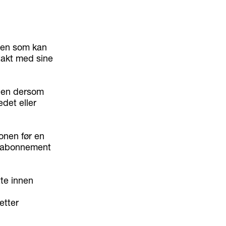
oven som kan
takt med sine
nden dersom
edet eller
onen før en
visabonnement
tte innen
etter