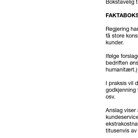
Bokstavelig t
FAKTABOKS
Regjering ha
få store kon
kunder.
Ifølge forsl
bedriften øns
humanitært.)
I praksis vil
godkjenning f
osv.
Anslag viser 
kundeservice
ekstrakostnad
titusenvis av