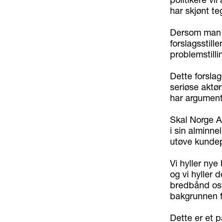
har skjønt te
Dersom man s
forslagsstill
problemstilli
Dette forslag
seriøse aktør
har argumente
Skal Norge AS
i sin alminne
utøve kundep
Vi hyller ny
og vi hyller 
bredbånd osv
bakgrunnen f
Dette er et p