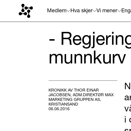
Medlem
Hva skjer
Vi mener
Eng
- Regjerin
munnkurv
N
KRONIKK AV THOR EINAR
a
JACOBSEN, ADM.DIREKTØR MAX
MARKETING GRUPPEN AS,
KRISTIANSAND
v
06.06.2016
i
s