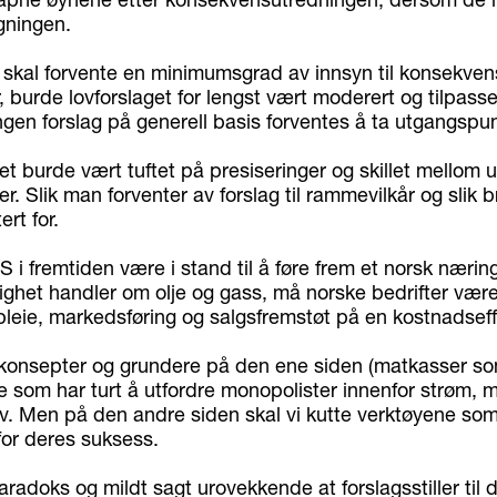
gningen.
kal forvente en minimumsgrad av innsyn til konsekvens
er, burde lovforslaget for lengst vært moderert og tilpasse
ngen forslag på generell basis forventes å ta utgangspun
et burde vært tuftet på presiseringer og skillet mellom 
er. Slik man forventer av forslag til rammevilkår og slik 
rt for.
 i fremtiden være i stand til å føre frem et norsk nærin
lighet handler om olje og gass, må norske bedrifter være 
leie, markedsføring og salgsfremstøt på en kostnadseff
e konsepter og grundere på den ene siden (matkasser s
de som har turt å utfordre monopolister innenfor strøm, m
. Men på den andre siden skal vi kutte verktøyene som
or deres suksess.
aradoks og mildt sagt urovekkende at forslagsstiller til 