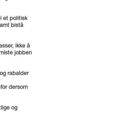
 et politisk
samt bistå
asser, ikke å
miste jobben
 og rabalder
v
nfor dersom
tlige og