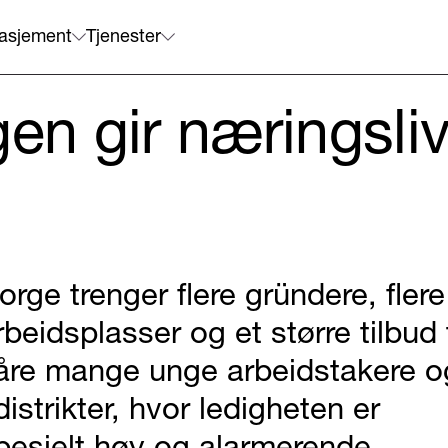
asjement
Tjenester
gen gir næringsli
orge trenger flere gründere, flere
rbeidsplasser og et større tilbud t
åre mange unge arbeidstakere o
 distrikter, hvor ledigheten er
pesielt høy og alarmerende.