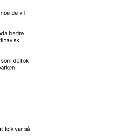
 noe de vil
enda bedre
dinavisk
 som deltok
parken
i
t folk var så