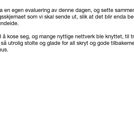
 ha en egen evaluering av denne dagen, og sette sammen
gsskjemaet som vi skal sende ut, slik at det blir enda b
undeide.
il å kose seg, og mange nyttige nettverk ble knyttet, til t
r så utrolig stolte og glade for all skryt og gode tilbakeme
hus.