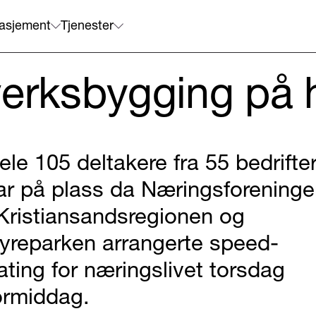
asjement
Tjenester
verksbygging på 
ele 105 deltakere fra 55 bedrifte
ar på plass da Næringsforening
 Kristiansandsregionen og
yreparken arrangerte speed-
ating for næringslivet torsdag
ormiddag.