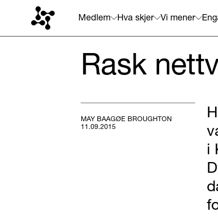
Medlem
Hva skjer
Vi mener
Eng
Rask nett
H
MAY BAAGØE BROUGHTON
v
11.09.2015
i
D
d
f