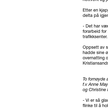
Etter en kjapp
delta på igje
- Det har væ
forarbeid for
trafikksenter.
Oppsett av s
hadde sine ø
overnatting 
Kristiansand
To fornøyde 
f.v Anne May
og Christine
- Vi er så gl
flinke til å h