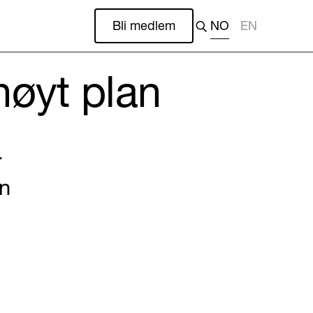
Bli medlem
NO
EN
høyt plan
r
en