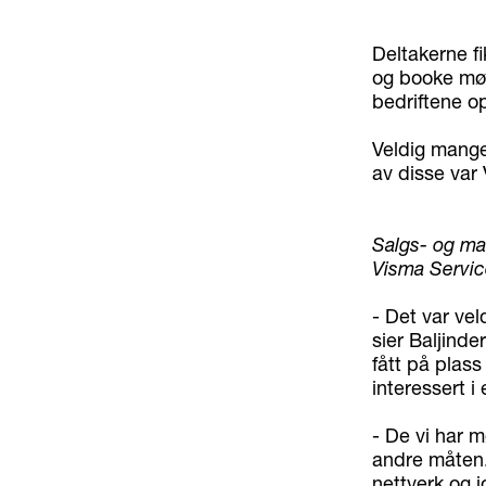
Deltakerne f
og booke møt
bedriftene op
Veldig mange
av disse var
Salgs- og mar
Visma Servic
- Det var vel
sier Baljinde
fått på plas
interessert i
- De vi har m
andre måten.
nettverk og j