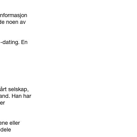
informasjon
de noen av
-dating. En
årt selskap,
sand. Han har
er
ene eller
 dele