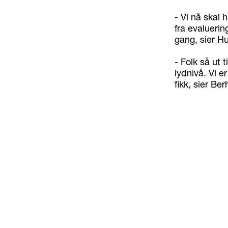
- Vi nå skal
fra evaluerin
gang, sier H
- Folk så ut t
lydnivå. Vi e
fikk, sier Ber