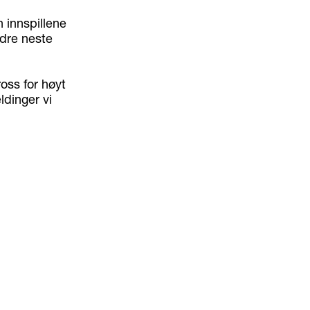
 innspillene
edre neste
ross for høyt
ldinger vi