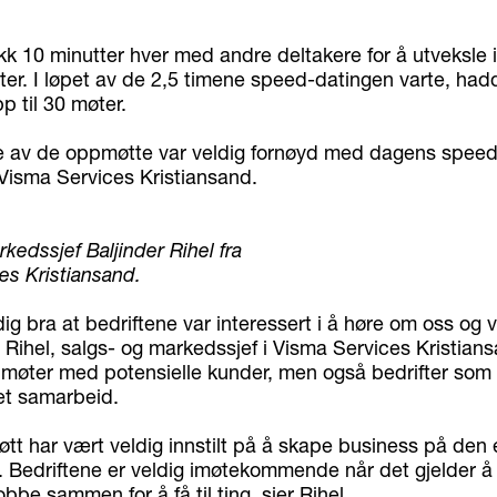
ikk 10 minutter hver med andre deltakere for å utveksle 
er. I løpet av de 2,5 timene speed-datingen varte, had
p til 30 møter.
 av de oppmøtte var veldig fornøyd med dagens speed
 Visma Services Kristiansand.
kedssjef Baljinder Rihel fra
es Kristiansand.
dig bra at bedriftene var interessert i å høre om oss og v
r Rihel, salgs- og markedssjef i Visma Services Kristian
s møter med potensielle kunder, men også bedrifter som 
 et samarbeid.
øtt har vært veldig innstilt på å skape business på den 
 Bedriftene er veldig imøtekommende når det gjelder å
obbe sammen for å få til ting, sier Rihel.