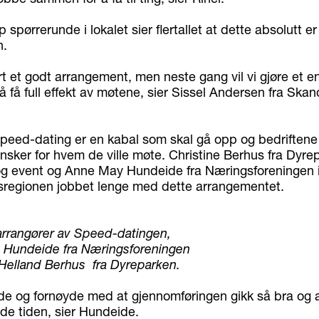
 spørrerunde i lokalet sier flertallet at dette absolutt er
n.
rt et godt arrangement, men neste gang vil vi gjøre et 
 å få full effekt av møtene, sier Sissel Andersen fra Skan
peed-dating er en kabal som skal gå opp og bedriftene
nsker for hvem de ville møte. Christine Berhus fra Dyre
og event og Anne May Hundeide fra Næringsforeningen 
sregionen jobbet lenge med dette arrangementet.
arrangører av Speed-datingen,
 Hundeide fra Næringsforeningen
 Helland Berhus fra Dyreparken.
ade og fornøyde med at gjennomføringen gikk så bra og a
olde tiden, sier Hundeide.