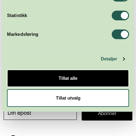
Statistikk
Markedsføring
Detaljer
Tillat alle
Meld deg på nyhetsbrevet
Tillat utvalg
Abonner