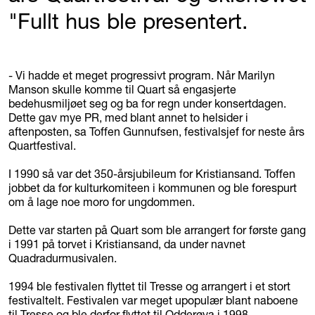
"Fullt hus ble presentert.
- Vi hadde et meget progressivt program. Når Marilyn
Manson skulle komme til Quart så engasjerte
bedehusmiljøet seg og ba for regn under konsertdagen.
Dette gav mye PR, med blant annet to helsider i
aftenposten, sa Toffen Gunnufsen, festivalsjef for neste års
Quartfestival.
I 1990 så var det 350-årsjubileum for Kristiansand. Toffen
jobbet da for kulturkomiteen i kommunen og ble forespurt
om å lage noe moro for ungdommen.
Dette var starten på Quart som ble arrangert for første gang
i 1991 på torvet i Kristiansand, da under navnet
Quadradurmusivalen.
1994 ble festivalen flyttet til Tresse og arrangert i et stort
festivaltelt. Festivalen var meget upopulær blant naboene
til Tresse og ble derfor flyttet til Odderøya i 1998.