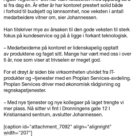
si fra dag én. År etter år har kontoret prestert solid både
i forhold til budsjett og lønnsomhet, noe veksten i antall
medarbeidere vitner om, sier Johannessen.
Han tilskriver mye av årsaken til den gode veksten til sterk
fokus på kundeservice og på å ligge i forkant teknologisk.
– Medarbeiderne på kontoret er lidenskapelig opptatt
av produktene og faget sitt. Mange har vært med oss i over
ti år, noe som viser at trivselen er meget god.
For et drøyt år siden ble virksomheten utvidet fra IT-
produkter og –tjenester med en Proplan Services-avdeling.
Proplan Services driver med økonomisk rådgivning og
regnskapstjenester.
– Med nye tjenester og nye kollegaer på laget trengte vi
mer plass. Nå sitter vi fint i Dronningens gate 12 I
Kristiansand sentrum, avslutter Johannessen.
[caption id="attachment_7092" align="alignright"
width="207"]