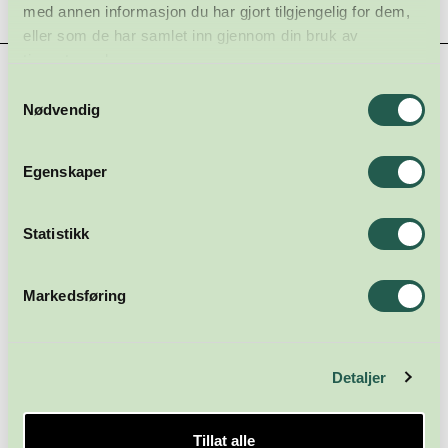
med annen informasjon du har gjort tilgjengelig for dem,
eller som de har samlet inn gjennom din bruk av
tjenestene deres.
Hovedsamarbeidspartnere
Samtykkevalg
Nødvendig
Egenskaper
Statistikk
Markedsføring
Detaljer
Tillat alle