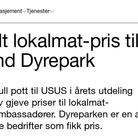
asjement
Tjenester
lt lokalmat-pris ti
nd Dyrepark
ull pott til USUS i årets utdeling
v gjeve priser til lokalmat-
mbassadører. Dyreparken er en 
re bedrifter som fikk pris.