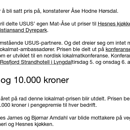
r å bli satt pris på, konstaterer Åse Hodne Hørsdal.
ril delte USUS’ egen Mat-Åse ut priser til
Hesnes kjøkk
istiansand Dyrepark
.
fremstående USUS-partnere. Og det dreier seg om intet 
l lokalmat-ambassadører. Prisen ble delt ut på
konferans
om er utviklet til en nordisk lokalmatkonferanse. Konfer
Rosfjord Strandhotell i Lyngdal
tirsdag 5. og onsdag 6. a
og 10.000 kroner
 året på rad denne lokalmat-prisen blir utdelt. Prisen be
000 kroner i pengepremie til hver bedrift.
es Jarnes og Bjørnar Amdahl var blide mottakere på ve
eri og Hesnes kjøkken.