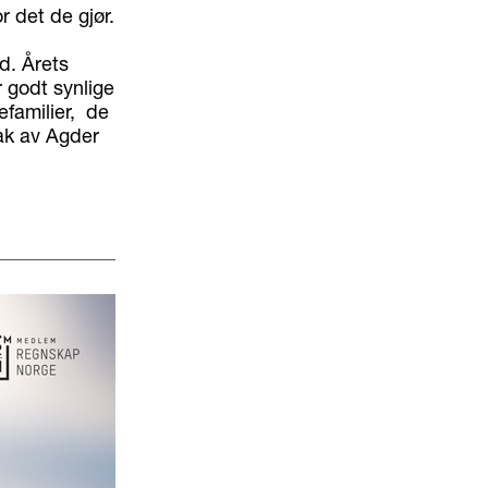
 det de gjør.
d. Årets
r godt synlige
efamilier, de
mak av Agder