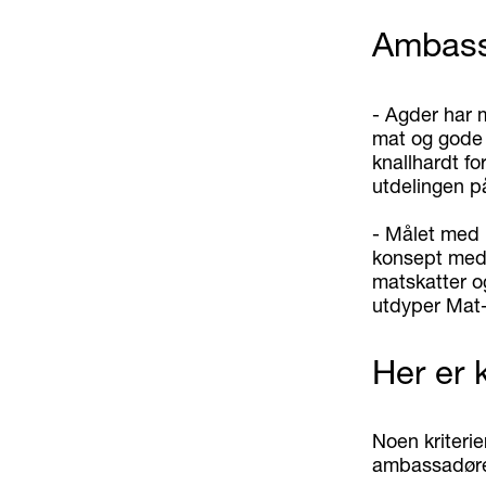
Ambassa
- Agder har 
mat og gode 
knallhardt fo
utdelingen p
- Målet med p
konsept med 
matskatter og
utdyper Mat
Her er k
Noen kriterier
ambassadøre