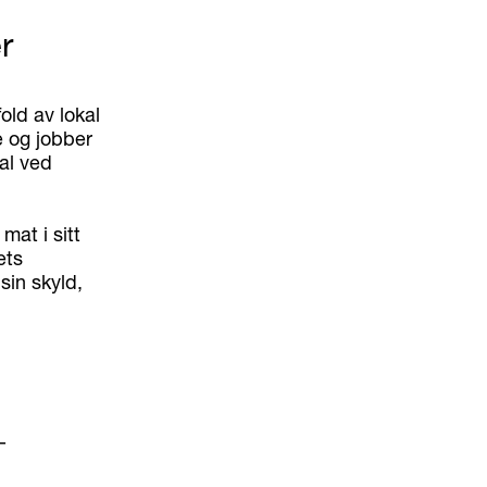
r
old av lokal
e og jobber
dal ved
mat i sitt
ets
sin skyld,
-