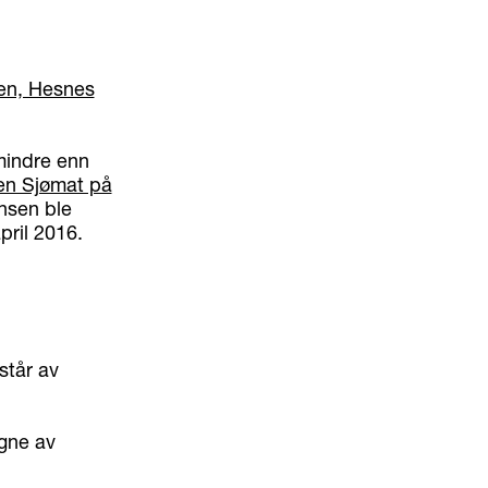
en, Hesnes
mindre enn
en Sjømat på
ansen ble
pril 2016.
står av
gne av