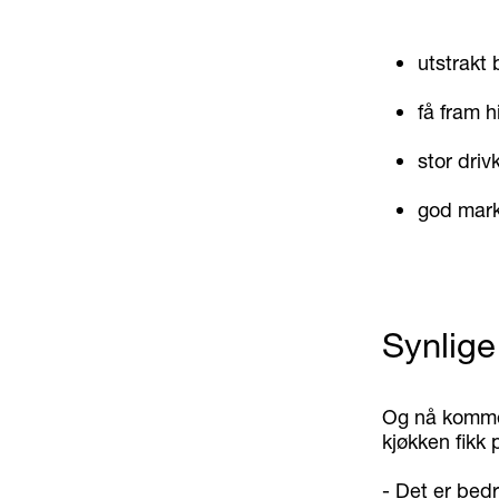
utstrakt 
få fram h
stor driv
god mark
Synlige
Og nå kommer
kjøkken fikk 
- Det er bedr