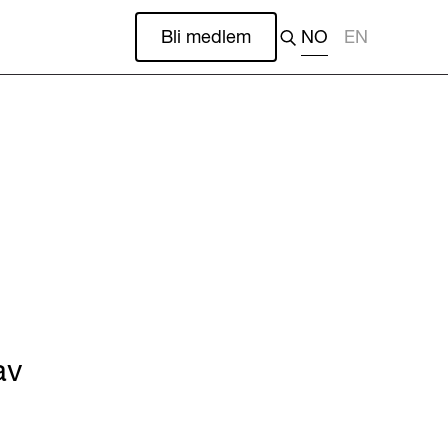
Bli medlem
NO
EN
l
av