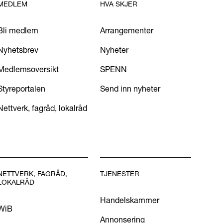
MEDLEM
HVA SKJER
Bli medlem
Arrangementer
Nyhetsbrev
Nyheter
Medlemsoversikt
SPENN
Styreportalen
Send inn nyheter
Nettverk, fagråd, lokalråd
NETTVERK, FAGRÅD,
TJENESTER
LOKALRÅD
Handelskammer
WiB
Annonsering