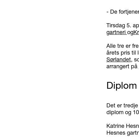
- De fortjene
Tirsdag 5. ap
gartneri
og
Kr
Alle tre er 
årets pris ti
Sørlandet
, s
arrangert på
Diplom 
Det er tredje
diplom og 10.
Katrine Hesn
Hesnes gartn