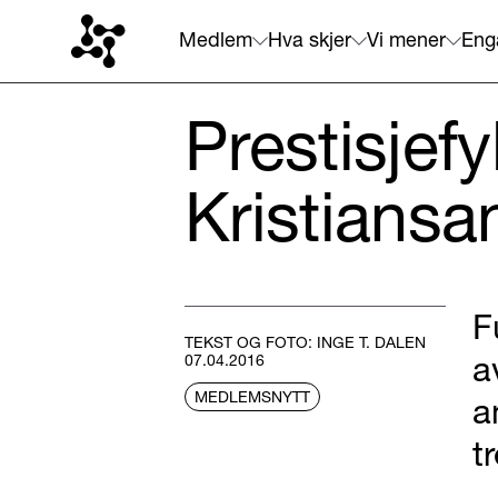
Medlem
Hva skjer
Vi mener
Eng
Prestisjefy
Kristiansa
F
TEKST OG FOTO: INGE T. DALEN
a
07.04.2016
MEDLEMSNYTT
a
t