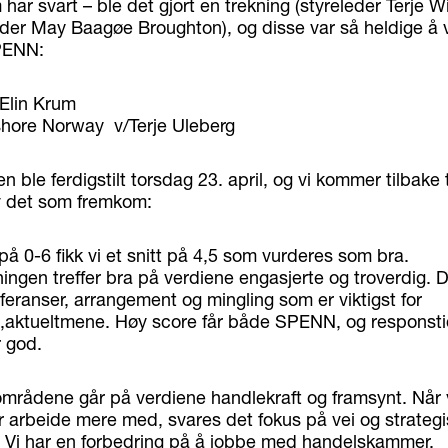
har svart – ble det gjort en trekning (styreleder Terje 
eder May Baagøe Broughton), og disse var så heldige å v
PENN:
/Elin Krum
shore Norway v/Terje Uleberg
 ble ferdigstilt torsdag 23. april, og vi kommer tilbake ti
v det som fremkom:
på 0-6 fikk vi et snitt på 4,5 som vurderes som bra.
ngen treffer bra på verdiene engasjerte og troverdig. D
feranser, arrangement og mingling som er viktigst for
aktueltmene. Høy score får både SPENN, og responstid
r god.
mrådene går på verdiene handlekraft og framsynt. Når v
r arbeide mere med, svares det fokus på vei og strategi
 Vi har en forbedring på å jobbe med handelskammer,