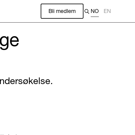
Bli medlem
NO
EN
nge
undersøkelse.