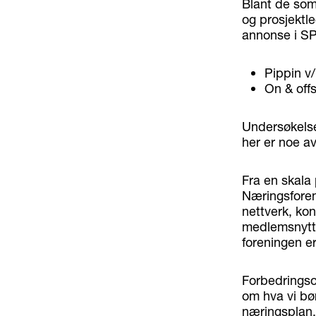
Blant de som 
og prosjektl
annonse i S
Pippin v
On & off
Undersøkelsen
her er noe a
Fra en skala 
Næringsforeni
nettverk, kon
medlemsnytt,
foreningen e
Forbedringso
om hva vi bø
næringsplan.