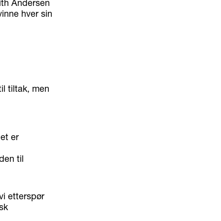
With Andersen
inne hver sin
l tiltak, men
et er
en til
i etterspør
sk