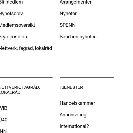
Bli medlem
Arrangementer
Nyhetsbrev
Nyheter
Medlemsoversikt
SPENN
Styreportalen
Send inn nyheter
Nettverk, fagråd, lokalråd
NETTVERK, FAGRÅD,
TJENESTER
LOKALRÅD
Handelskammer
WiB
Annonsering
U40
International?
INN