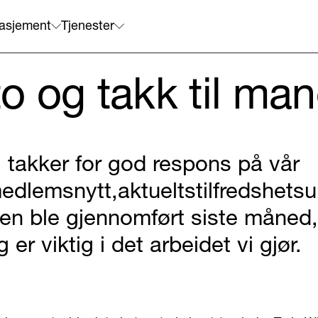
asjement
Tjenester
to og takk til ma
i takker for god respons på vår
edlemsnytt,aktueltstilfredshets
en ble gjennomført siste måned,
g er viktig i det arbeidet vi gjør.