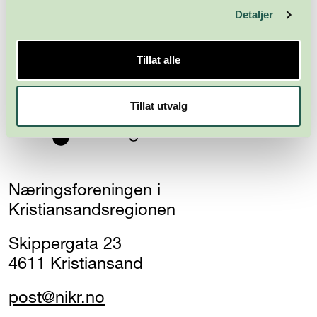
Detaljer
Abonner
Tillat alle
Tillat utvalg
Næringsforeningen i
Kristiansandsregionen
Skippergata 23
4611 Kristiansand
post@nikr.no