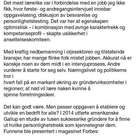
Det mest lærerike var i forbindelse med en jobb jeg ikke
fikk, hvor første- og andregangsintervjuet innebar
oppgaveløsing, diskusjon av besvarelse og
personlighetstesting. Det var her at egenskapen
optimistisk – i kombinasjon med øvrige karaktertrekk og
kompetanseprofil – skapte usikkerhet i
ansettelseskomiteen.
Med kraftig nedbemanning i oljesektoren og tilstøtende
bransjer, har mange flinke folk mistet jobben. Akkurat nå er
kanskje noen av dem midt i en intervjuprosess. Andre
vurderer å starte for seg selv. Næringslivet og politikerne
tror i
hvert fall på en markant økning av gründervirksomheter i
regionen; at nød vil lære naken kvinne å
spinne forretningsideer.
Det kan godt være. Men passer oppgaven å etablere og
utvikle en bedrift for alle? I 2014 utførte amerikanske
Gallup en studie av tusen suksessrike gründere for å finne
ut hvilke personlighetstrekk som kjennetegner dem.
Funnene ble presentert i magasinet Forbes: