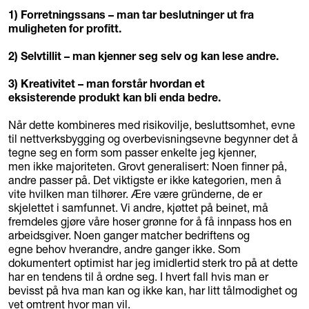
1) Forretningssans – man tar beslutninger ut fra
muligheten for profitt.
2) Selvtillit – man kjenner seg selv og kan lese andre.
3) Kreativitet – man forstår hvordan et
eksisterende produkt kan bli enda bedre.
Når dette kombineres med risikovilje, besluttsomhet, evne
til nettverksbygging og overbevisningsevne begynner det å
tegne seg en form som passer enkelte jeg kjenner,
men ikke majoriteten. Grovt generalisert: Noen finner på,
andre passer på. Det viktigste er ikke kategorien, men å
vite hvilken man tilhører. Ære være gründerne, de er
skjelettet i samfunnet. Vi andre, kjøttet på beinet, må
fremdeles gjøre våre hoser grønne for å få innpass hos en
arbeidsgiver. Noen ganger matcher bedriftens og
egne behov hverandre, andre ganger ikke. Som
dokumentert optimist har jeg imidlertid sterk tro på at dette
har en tendens til å ordne seg. I hvert fall hvis man er
bevisst på hva man kan og ikke kan, har litt tålmodighet og
vet omtrent hvor man vil.