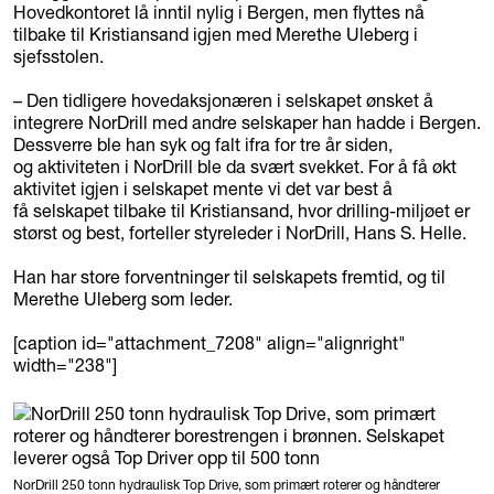
Hovedkontoret lå inntil nylig i Bergen, men flyttes nå
tilbake til Kristiansand igjen med Merethe Uleberg i
sjefsstolen.
– Den tidligere hovedaksjonæren i selskapet ønsket å
integrere NorDrill med andre selskaper han hadde i Bergen.
Dessverre ble han syk og falt ifra for tre år siden,
og aktiviteten i NorDrill ble da svært svekket. For å få økt
aktivitet igjen i selskapet mente vi det var best å
få selskapet tilbake til Kristiansand, hvor drilling-miljøet er
størst og best, forteller styreleder i NorDrill, Hans S. Helle.
Han har store forventninger til selskapets fremtid, og til
Merethe Uleberg som leder.
[caption id="attachment_7208" align="alignright"
width="238"]
NorDrill 250 tonn hydraulisk Top Drive, som primært roterer og håndterer