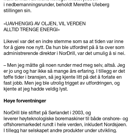
i nedbemanningsrunder, beholdt Merethe Uleberg
stillingen sin.
«UAVHENGIG AV OLJEN, VIL VERDEN
ALLTID TRENGE ENERGI»
Likevel var det en indre stemme som sa at tiden var inne
for å gjøre noe nytt. Da hun ble utfordret på å ta over som
administrerende direktør i NorDrill, var det umulig å si nei.
– Men jeg måtte gå noen runder med meg selv, altså. Jeg
er jo ung og har ikke så mange års erfaring. I tillegg er det
tøffe tider i bransjen, så jeg kjente litt på det å forlate en
fast jobb. Men jeg ble utrolig trigget av utfordringen, og
kjente at jeg hadde veldig lyst.
Høye forventninger
NorDrill ble stiftet på Sørlandet i 2003, og
leverer høyteknologiske boremaskiner til både onshore- og
offshoremarkedet rundt i hele verden, inkludert Nordsjøen.
I tillegg har selskapet andre produkter under utvikling.