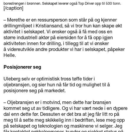
borestrengen i brønnen. Selskapet leverer også Top Driver opp til 500 tonn.
[/caption]
– Merethe er en ressursperson som står på og kjenner
drillingmiljøet i Kristiansand, så vi tror hun kan skape økt
aktivitet i selskapet. Vi ønsker også å få med oss en
større industriell aktør på eiersiden for å få opp igjen
aktiviteten innen for drilling, i tillegg til at vi ønsker
å videreutvikle andre produkter vi har i selskapet, påpeker
Helle.
Posisjonerer seg
Uleberg selv er optimistisk tross tøffe tider i
oljebransjen, og sier hun nå får tid og mulighet til å
posisjonere seg på markedet.
– Oljebransjen er i motvind, men dette har bransjen
kommet seg ut av tidligere. Og vi har vært nede i en dypere
dal enn dette før. Dessuten er det bra at jeg får litt ro på
meg til å sette meg skikkelig inn i bedriften, lese meg opp
på selskapet og teknologien og maskinene vi selger. Jeg
får kontaktet nøkkelpersoner, kunder og sjekket status på