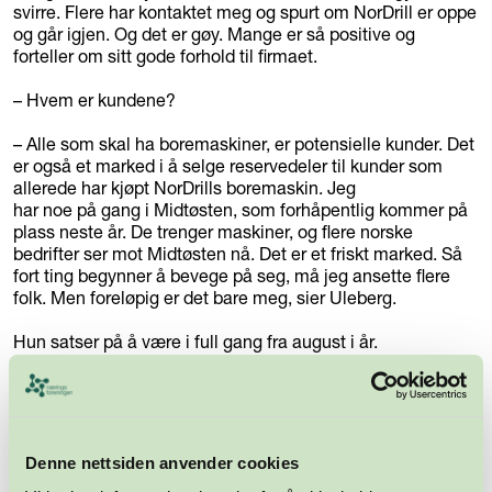
svirre. Flere har kontaktet meg og spurt om NorDrill er oppe
og går igjen. Og det er gøy. Mange er så positive og
forteller om sitt gode forhold til firmaet.
– Hvem er kundene?
– Alle som skal ha boremaskiner, er potensielle kunder. Det
er også et marked i å selge reservedeler til kunder som
allerede har kjøpt NorDrills boremaskin. Jeg
har noe på gang i Midtøsten, som forhåpentlig kommer på
plass neste år. De trenger maskiner, og flere norske
bedrifter ser mot Midtøsten nå. Det er et friskt marked. Så
fort ting begynner å bevege på seg, må jeg ansette flere
folk. Men foreløpig er det bare meg, sier Uleberg.
Hun satser på å være i full gang fra august i år.
– Da skal jeg bort på oljemessen i Stavanger og skaffe
kontakter og markedsføre selskapet. Så jeg har fått lov til å
ha det litt rolig i sommer, men fra august, da er det
bånn gass!
Denne nettsiden anvender cookies