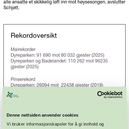
alle ansatte et skikkelig løft inn mot høysesongen, avslutter
Schjøtt.
Rekordoversikt
Mairekorder
Dyreparken: 91 690 mot 80 032 gjester (2025)
Dyreparken og Badelandet: 110 262 mot 96235
gjester (2025)
Pinserekord
Dyreparken: 26094 mot 22438 gjester (2018)
Dyreparken og Badelandet: 31 699 mot 25 541
gjester (2018)
Første pinsedag
Dyreparken: 10 896 mot 7 736 gjester (2025)
Denne nettsiden anvender cookies
Dyreparken og Badelandet: 12 847 gjester mot
Vi bruker informasjonskapsler for å gi innhold og
10736 gjester (2024)