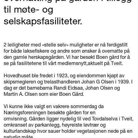
til møte- og
selskapsfasiliteter.
2 leiligheter med «stelle selv» muligheter er nå ferdigstilt
for både laksefiskere og andre som ønsker å overnatte på
den gamle herskapsgården. Vi har besøkt Boen gård for å
se på fasilitetene til vårt medlemsnytt,aktuelt på Tveit.
Hovedhuset ble fredet i 1923, og eiendommen kjøpt av
skipsmegleren og trelasthandleren Johan G Olsen i 1939. I
dag er det barnebarna Randi Eidsaa, Johan Olsen og
Martin A. Olsen som eier Boen Gård.
Vi kunne ikke valgt en vakrere sommerdag da
Næringsforeningen besøkte gården for en
omvisning. Gården ligger nydelig til ved Tovdalselva i Tveit,
omkranset av parkanlegg, høyreiste løvtrær og
kulturlandskap hvor sauer holder vegetasjonen nede på en
naturlig måte.