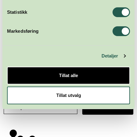
Statistikk
Markedsføring
Detaljer
Tillat alle
Meld deg på nyhetsbrevet
Tillat utvalg
Abonner