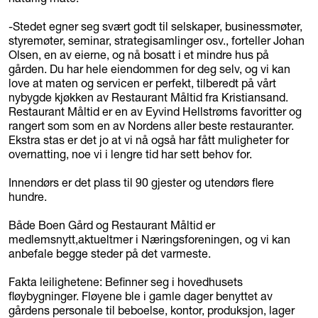
-Stedet egner seg svært godt til selskaper, businessmøter,
styremøter, seminar, strategisamlinger osv., forteller Johan
Olsen, en av eierne, og nå bosatt i et mindre hus på
gården. Du har hele eiendommen for deg selv, og vi kan
love at maten og servicen er perfekt, tilberedt på vårt
nybygde kjøkken av Restaurant Måltid fra Kristiansand.
Restaurant Måltid er en av Eyvind Hellstrøms favoritter og
rangert som som en av Nordens aller beste restauranter.
Ekstra stas er det jo at vi nå også har fått muligheter for
overnatting, noe vi i lengre tid har sett behov for.
Innendørs er det plass til 90 gjester og utendørs flere
hundre.
Både Boen Gård og Restaurant Måltid er
medlemsnytt,aktueltmer i Næringsforeningen, og vi kan
anbefale begge steder på det varmeste.
Fakta leilighetene: Befinner seg i hovedhusets
fløybygninger. Fløyene ble i gamle dager benyttet av
gårdens personale til beboelse, kontor, produksjon, lager