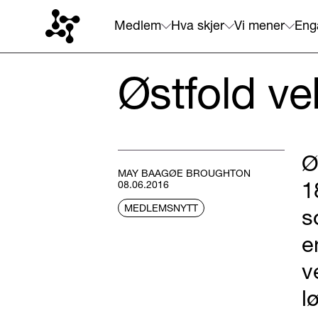
Medlem
Hva skjer
Vi mener
Eng
Østfold v
Ø
MAY BAAGØE BROUGHTON
1
08.06.2016
MEDLEMSNYTT
s
e
v
l