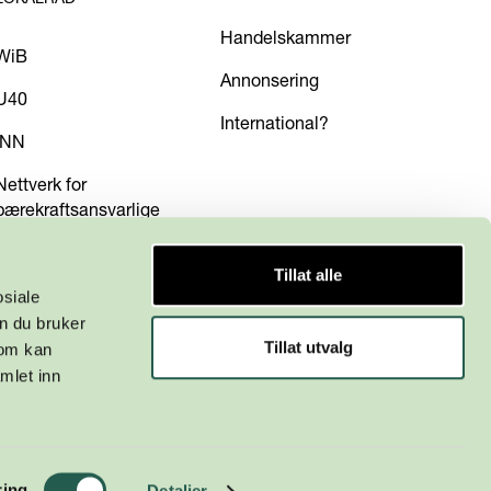
Handelskammer
WiB
Annonsering
U40
International?
INN
Nettverk for
bærekraftsansvarlige
Tillat alle
osiale
n du bruker
Tillat utvalg
som kan
mlet inn
ring
Detaljer