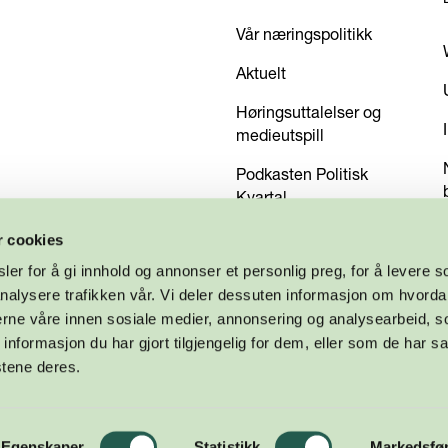
Vår næringspolitikk
Aktuelt
Høringsuttalelser og
medieutspill
Podkasten Politisk
Kvartal
Kom med dine innspill
r cookies
er for å gi innhold og annonser et personlig preg, for å levere s
nalysere trafikken vår. Vi deler dessuten informasjon om hvorda
nerne våre innen sosiale medier, annonsering og analysearbeid, 
formasjon du har gjort tilgjengelig for dem, eller som de har sa
stene deres.
Egenskaper
Statistikk
Markedsfø