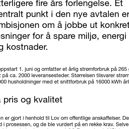
tterligere fire års forlengelse. Et
entralt punkt i den nye avtalen e
mbisjonen om å jobbe ut konkre
øsninger for å spare miljø, energi
g kostnader.
ppstart 1. juni og omfatter et årlig strømforbruk på 265
 på ca. 2000 leveransesteder. Størrelsen tilsvarer strømf
0 husholdninger med et snittforbruk på 16000 kWh årl
 pris og kvalitet
n er gjort i henhold til Lov om offentlige anskaffelser. D
d i prosessen, og de ble vurdert på en rekke krav. Selve