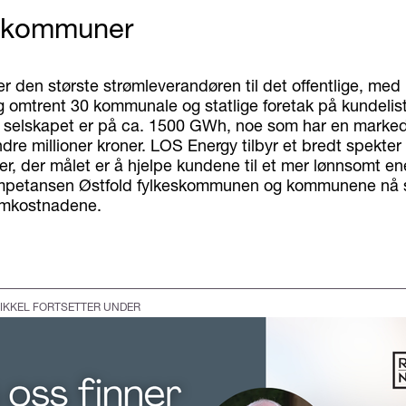
 kommuner
r den største strømleverandøren til det offentlige, me
omtrent 30 kommunale og statlige foretak på kundelis
a selskapet er på ca. 1500 GWh, noe som har en marke
ndre millioner kroner. LOS Energy tilbyr et bredt spekter
er, der målet er å hjelpe kundene til et mer lønnsomt en
mpetansen Østfold fylkeskommunen og kommunene nå sk
ømkostnadene.
IKKEL FORTSETTER UNDER