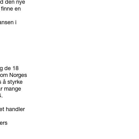
ed den nye
 finne en
ansen i
og de 18
 som Norges
s å styrke
har mange
S.
et handler
ers