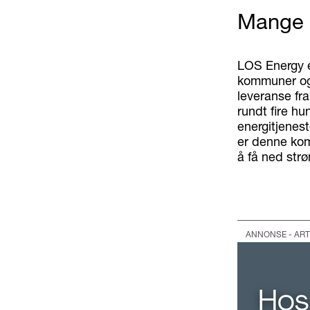
Mange
LOS Energy e
kommuner og 
leveranse fr
rundt fire hu
energitjenest
er denne ko
å få ned str
ANNONSE - ART