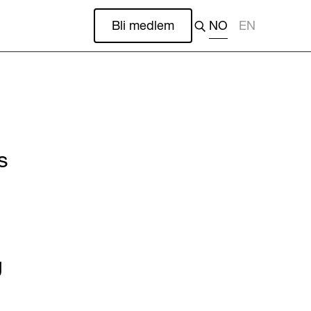
Bli medlem
NO
EN
s
g