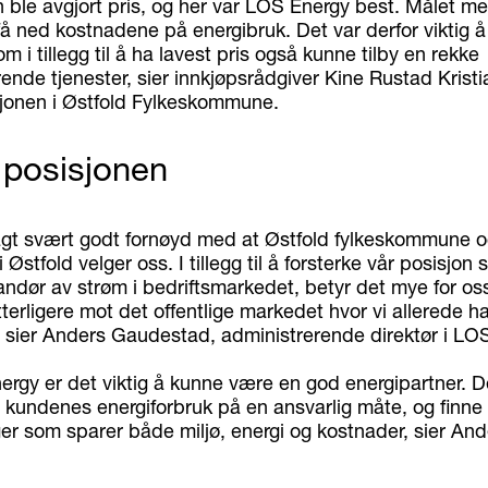
 ble avgjort pris, og her var LOS Energy best. Målet m
få ned kostnadene på energibruk. Det var derfor viktig å
m i tillegg til å ha lavest pris også kunne tilby en rekke
nde tjenester, sier innkjøpsrådgiver Kine Rustad Kristi
jonen i Østfold Fylkeskommune.
 posisjonen
sagt svært godt fornøyd med at Østfold fylkeskommune 
stfold velger oss. I tillegg til å forsterke vår posisjon
andør av strøm i bedriftsmarkedet, betyr det mye for os
terligere mot det offentlige markedet hvor vi allerede 
, sier Anders Gaudestad, administrerende direktør i LO
ergy er det viktig å kunne være en god energipartner. D
e kundenes energiforbruk på en ansvarlig måte, og finne
ger som sparer både miljø, energi og kostnader, sier And