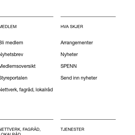
MEDLEM
HVA SKJER
Bli medlem
Arrangementer
Nyhetsbrev
Nyheter
Medlemsoversikt
SPENN
Styreportalen
Send inn nyheter
Nettverk, fagråd, lokalråd
NETTVERK, FAGRÅD,
TJENESTER
LOKALRÅD