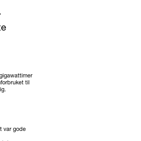
r
te
 gigawattimer
orbruket til
ig.
et var gode