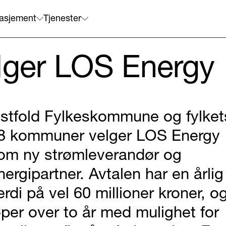
asjement
Tjenester
elger LOS Energy
stfold Fylkeskommune og fylket
8 kommuner velger LOS Energy
om ny strømleverandør og
nergipartner. Avtalen har en årlig
erdi på vel 60 millioner kroner, o
øper over to år med mulighet for