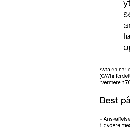
y
s
a
l
o
Avtalen har o
(GWh) fordelt
nærmere 1700
Best på
– Anskaffelse
tilbydere me