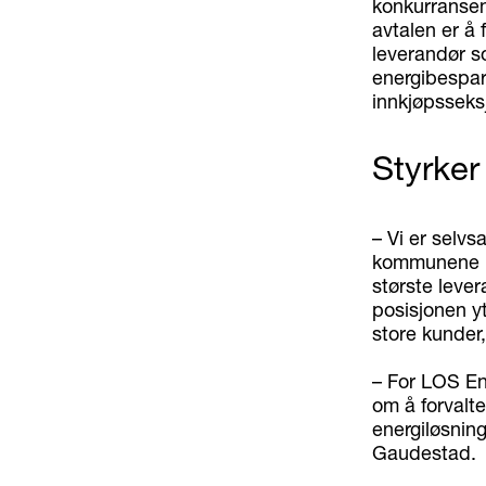
konkurransen
avtalen er å 
leverandør so
energibespare
innkjøpsseks
Styrker
– Vi er selv
kommunene i Ø
største lever
posisjonen yt
store kunder
– For LOS En
om å forvalt
energiløsnin
Gaudestad.