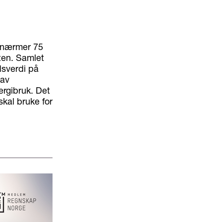
d nærmer 75
ten. Samlet
dsverdi på
 av
ergibruk. Det
al bruke for