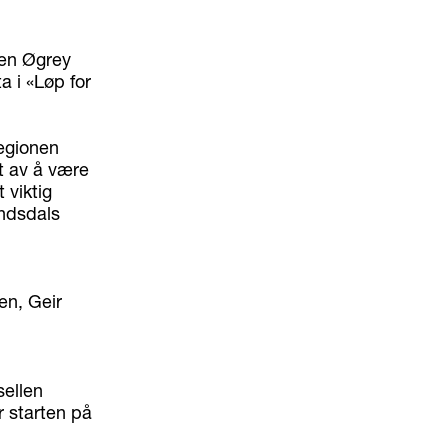
ven Øgrey
ta i «Løp for
regionen
dt av å være
 viktig
andsdals
gen, Geir
sellen
 starten på