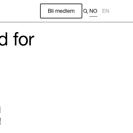
Bli medlem
NO
EN
d for
l
!