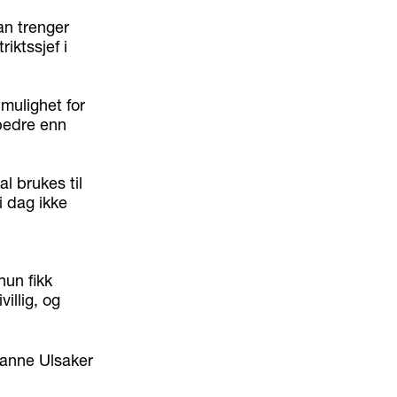
an trenger
riktssjef i
 mulighet for
 bedre enn
l brukes til
i dag ikke
hun fikk
illig, og