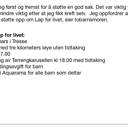
jeg først og fremst for å støtte en god sak. Det var viktig 
indre viktig etter at jeg fikk kreft selv. Jeg oppfordrer 
 støtte opp om Løp for livet, sier tobarnsmoren.
 for livet:
ars i Tresse
ed tre kilometers løye uten tidtaking
17.00
g av Terrengkarusellen kl 18.00 med tidtaking
ingsavgift for barn
t i Aquarama for alle barn som deltar