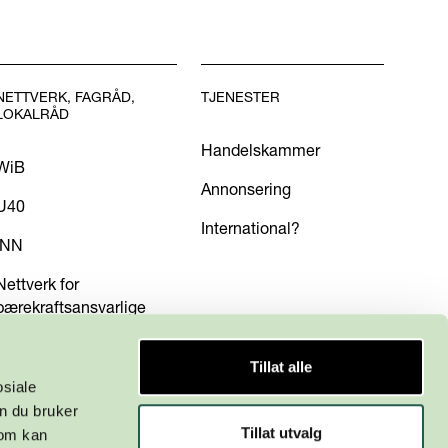
NETTVERK, FAGRÅD,
TJENESTER
LOKALRÅD
Handelskammer
WiB
Annonsering
U40
International?
INN
Nettverk for
bærekraftsansvarlige
Tillat alle
osiale
n du bruker
Tillat utvalg
som kan