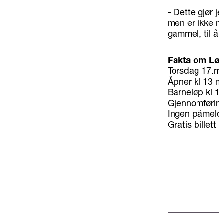
- Dette gjør 
men er ikke m
gammel, til å
Fakta om Løp
Torsdag 17.m
Åpner kl 13 m
Barneløp kl 
Gjennomførin
Ingen påmeld
Gratis billet