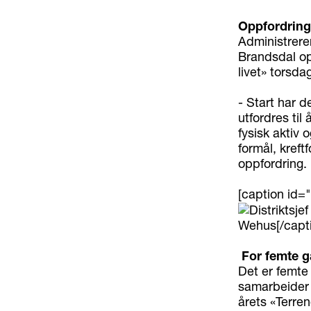
Oppfordring 
Administreren
Brandsdal oppf
livet» torsda
- Start har d
utfordres til
fysisk aktiv 
formål, kreft
oppfordring.
[caption id=
Wehus[/capt
For femte 
Det er femte 
samarbeider 
årets «Terren