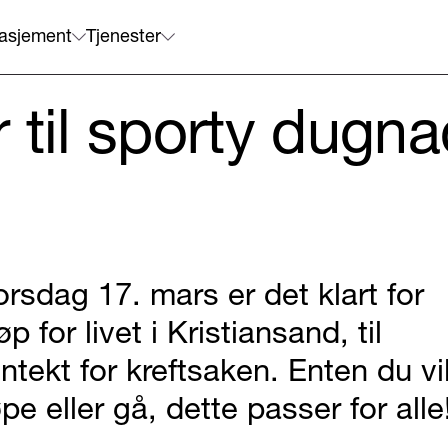
asjement
Tjenester
 til sporty dugna
orsdag 17. mars er det klart for
øp for livet i Kristiansand, til
nntekt for kreftsaken. Enten du vi
øpe eller gå, dette passer for alle