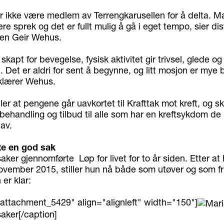
r ikke være medlem av Terrengkarusellen for å delta. M
re sprek og det er fullt mulig å gå i eget tempo, sier dist
gen Geir Wehus.
skapt for bevegelse, fysisk aktivitet gir trivsel, glede og
. Det er aldri for sent å begynne, og litt mosjon er mye
rklærer Wehus.
er at pengene går uavkortet til Krafttak mot kreft, og ska
behandling og tilbud til alle som har en kreftsykdom de 
 av.
tte en god sak
ker gjennomførte Løp for livet for to år siden. Etter at 
november 2015, stiller hun nå både som utøver og som friv
er klar:
"attachment_5429" align="alignleft" width="150"]
aker[/caption]