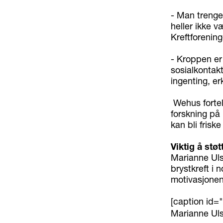
- Man trenge
heller ikke væ
Kreftforenin
- Kroppen er 
sosialkontakt
ingenting, e
Wehus fortell
forskning på 
kan bli friske
Viktig å stø
Marianne Ulsa
brystkreft i 
motivasjonen 
[caption id=
Marianne Uls