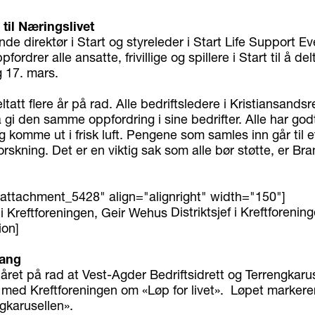
til Næringslivet
de direktør i Start og styreleder i Start Life Support E
ordrer alle ansatte, frivillige og spillere i Start til å del
g 17. mars.
eltatt flere år på rad. Alle bedriftsledere i Kristiansands
 å gi den samme oppfordring i sine bedrifter. Alle har go
og komme ut i frisk luft. Pengene som samles inn går til et
forskning. Det er en viktig sak som alle bør støtte, er Br
"attachment_5428" align="alignright" width="150"]
Distriktsjef i Kreftforenin
ion]
gang
året på rad at Vest-Agder Bedriftsidrett og Terrengkaru
med Kreftforeningen om «Løp for livet». Løpet markerer
gkarusellen».