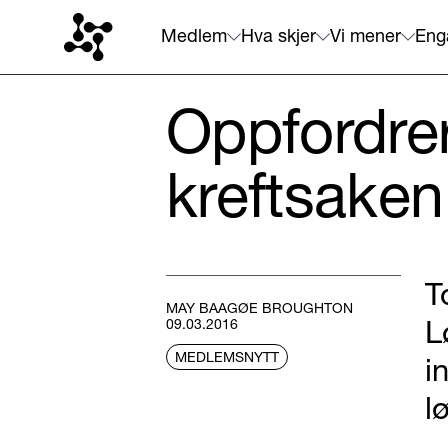
Medlem
Hva skjer
Vi mener
Eng
Oppfordrer
kreftsaken
T
MAY BAAGØE BROUGHTON
L
09.03.2016
MEDLEMSNYTT
i
l