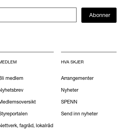
Abonner
MEDLEM
HVA SKJER
Bli medlem
Arrangementer
Nyhetsbrev
Nyheter
Medlemsoversikt
SPENN
Styreportalen
Send inn nyheter
Nettverk, fagråd, lokalråd