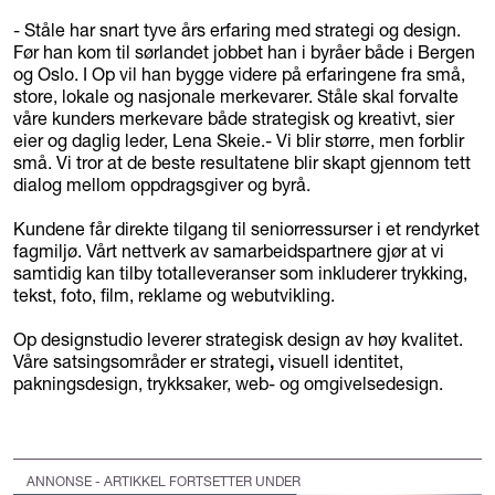
- Ståle har snart tyve års erfaring med strategi og design.
Før han kom til sørlandet jobbet han i byråer både i Bergen
og Oslo. I Op vil han bygge videre på erfaringene fra små,
store, lokale og nasjonale merkevarer. Ståle skal forvalte
våre kunders merkevare både strategisk og kreativt, sier
eier og daglig leder, Lena Skeie.- Vi blir større, men forblir
små. Vi tror at de beste resultatene blir skapt gjennom tett
dialog mellom oppdragsgiver og byrå.
Kundene får direkte tilgang til seniorressurser i et rendyrket
fagmiljø. Vårt nettverk av samarbeidspartnere gjør at vi
samtidig kan tilby totalleveranser som inkluderer trykking,
tekst, foto, film, reklame og webutvikling.
Op designstudio leverer strategisk design av høy kvalitet.
Våre satsingsområder er strategi
,
visuell identitet,
pakningsdesign, trykksaker, web- og omgivelsedesign.
ANNONSE - ARTIKKEL FORTSETTER UNDER