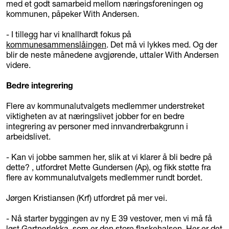
med et godt samarbeid mellom næringsforeningen og
kommunen, påpeker With Andersen.
- I tillegg har vi knallhardt fokus på
kommunesammenslåingen
. Det må vi lykkes med. Og der
blir de neste månedene avgjørende, uttaler With Andersen
videre.
Bedre integrering
Flere av kommunalutvalgets medlemmer understreket
viktigheten av at næringslivet jobber for en bedre
integrering av personer med innvandrerbakgrunn i
arbeidslivet.
- Kan vi jobbe sammen her, slik at vi klarer å bli bedre på
dette? , utfordret Mette Gundersen (Ap), og fikk støtte fra
flere av kommunalutvalgets medlemmer rundt bordet.
Jørgen Kristiansen (Krf) utfordret på mer vei.
- Nå starter byggingen av ny E 39 vestover, men vi må få
løst Gartnerløkka, som er den store flaskehalsen. Her er det