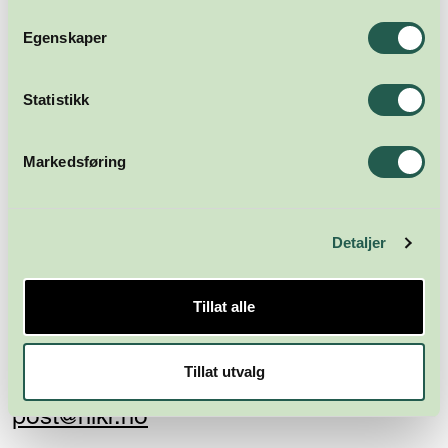
Abonner
Egenskaper
Statistikk
Markedsføring
Detaljer
Næringsforeningen i
Kristiansandsregionen
Tillat alle
Skippergata 23
4611 Kristiansand
Tillat utvalg
post@nikr.no