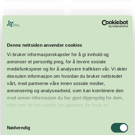
Denne nettsiden anvender cookies
Vi bruker informasjonskapsler for å gi innhold og
annonser et personlig preg, for å levere sosiale
mediefunksjoner og for å analysere trafikken vår. Vi deler
dessuten informasjon om hvordan du bruker nettstedet
vårt, med partnerne våre innen sosiale medier,
annonsering og analysearbeid, som kan kombinere den
med annen informasjon du har gjort tilgjengelig for dem,
eller som de har samlet inn gjennom din bruk av
tjenestene deres.
Samtykkevalg
Meld deg på nyhetsbrevet
Nødvendig