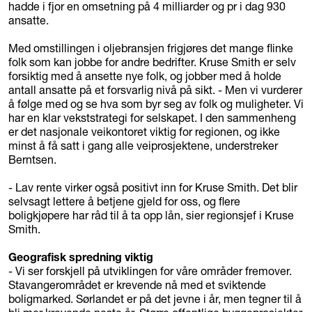
hadde i fjor en omsetning på 4 milliarder og pr i dag 930
ansatte.
Med omstillingen i oljebransjen frigjøres det mange flinke
folk som kan jobbe for andre bedrifter. Kruse Smith er selv
forsiktig med å ansette nye folk, og jobber med å holde
antall ansatte på et forsvarlig nivå på sikt. - Men vi vurderer
å følge med og se hva som byr seg av folk og muligheter. Vi
har en klar vekststrategi for selskapet. I den sammenheng
er det nasjonale veikontoret viktig for regionen, og ikke
minst å få satt i gang alle veiprosjektene, understreker
Berntsen.
- Lav rente virker også positivt inn for Kruse Smith. Det blir
selvsagt lettere å betjene gjeld for oss, og flere
boligkjøpere har råd til å ta opp lån, sier regionsjef i Kruse
Smith.
Geografisk spredning viktig
- Vi ser forskjell på utviklingen for våre områder fremover.
Stavangerområdet er krevende nå med et sviktende
boligmarked. Sørlandet er på det jevne i år, men tegner til å