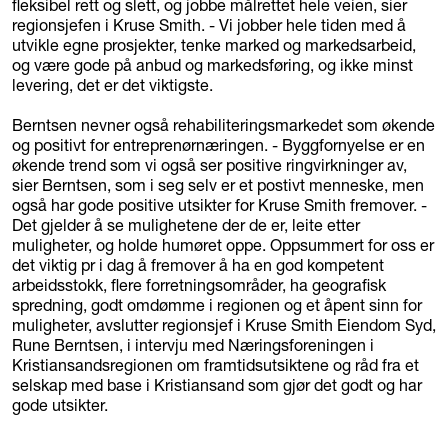
fleksibel rett og slett, og jobbe målrettet hele veien, sier
regionsjefen i Kruse Smith. - Vi jobber hele tiden med å
utvikle egne prosjekter, tenke marked og markedsarbeid,
og være gode på anbud og markedsføring, og ikke minst
levering, det er det viktigste.
Berntsen nevner også rehabiliteringsmarkedet som økende
og positivt for entreprenørnæringen. - Byggfornyelse er en
økende trend som vi også ser positive ringvirkninger av,
sier Berntsen, som i seg selv er et postivt menneske, men
også har gode positive utsikter for Kruse Smith fremover. -
Det gjelder å se mulighetene der de er, leite etter
muligheter, og holde humøret oppe. Oppsummert for oss er
det viktig pr i dag å fremover å ha en god kompetent
arbeidsstokk, flere forretningsområder, ha geografisk
spredning, godt omdømme i regionen og et åpent sinn for
muligheter, avslutter regionsjef i Kruse Smith Eiendom Syd,
Rune Berntsen, i intervju med Næringsforeningen i
Kristiansandsregionen om framtidsutsiktene og råd fra et
selskap med base i Kristiansand som gjør det godt og har
gode utsikter.