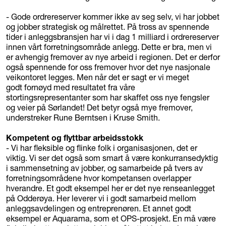
- Gode ordrereserver kommer ikke av seg selv, vi har jobbet
og jobber strategisk og målrettet. På tross av spennende
tider i anleggsbransjen har vi i dag 1 milliard i ordrereserver
innen vårt forretningsområde anlegg. Dette er bra, men vi
er avhengig fremover av nye arbeid i regionen. Det er derfor
også spennende for oss fremover hvor det nye nasjonale
veikontoret legges. Men når det er sagt er vi meget
godt fornøyd med resultatet fra våre
stortingsrepresentanter som har skaffet oss nye fengsler
og veier på Sørlandet! Det betyr også mye fremover,
understreker Rune Berntsen i Kruse Smith.
Kompetent og flyttbar arbeidsstokk
- Vi har fleksible og flinke folk i organisasjonen, det er
viktig. Vi ser det også som smart å være konkurransedyktig
i sammensetning av jobber, og samarbeide på tvers av
forretningsområdene hvor kompetansen overlapper
hverandre. Et godt eksempel her er det nye renseanlegget
på Odderøya. Her leverer vi i godt samarbeid mellom
anleggsavdelingen og entreprenøren. Et annet godt
eksempel er Aquarama, som et OPS-prosjekt. En må være