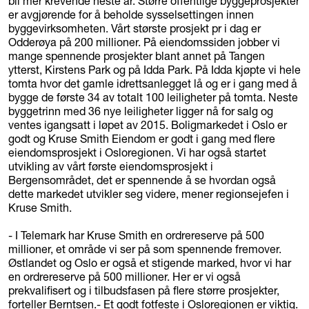
bli mer krevende neste år. Større offentlige byggeprosjekter
er avgjørende for å beholde sysselsettingen innen
byggevirksomheten. Vårt største prosjekt pr i dag er
Odderøya på 200 millioner. På eiendomssiden jobber vi
mange spennende prosjekter blant annet på Tangen
ytterst, Kirstens Park og på Idda Park. På Idda kjøpte vi hele
tomta hvor det gamle idrettsanlegget lå og er i gang med å
bygge de første 34 av totalt 100 leiligheter på tomta. Neste
byggetrinn med 36 nye leiligheter ligger nå for salg og
ventes igangsatt i løpet av 2015. Boligmarkedet i Oslo er
godt og Kruse Smith Eiendom er godt i gang med flere
eiendomsprosjekt i Osloregionen. Vi har også startet
utvikling av vårt første eiendomsprosjekt i
Bergensområdet, det er spennende å se hvordan også
dette markedet utvikler seg videre, mener regionsejefen i
Kruse Smith.
- I Telemark har Kruse Smith en ordrereserve på 500
millioner, et område vi ser på som spennende fremover.
Østlandet og Oslo er også et stigende marked, hvor vi har
en ordrereserve på 500 millioner. Her er vi også
prekvalifisert og i tilbudsfasen på flere større prosjekter,
forteller Berntsen.- Et godt fotfeste i Osloregionen er viktig.