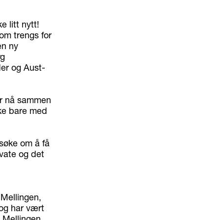
 litt nytt!
om trengs for
en ny
rg
der og Aust-
år nå sammen
ikke bare med
 søke om å få
ivate og det
 Mellingen,
 og har vært
g. Mellingen