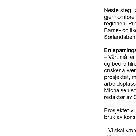
Neste steg i 
gjennomføre pi
regionen. Pil
Barne- og lik
Sørlandsbenk
En sparrings
– Vårt mål er
og bedre til
ønsker å vær
prosjektet, 
arbeidsplasse
Michalsen s
redaktør av 
Prosjektet v
bruk av konsu
– Vi skal vær