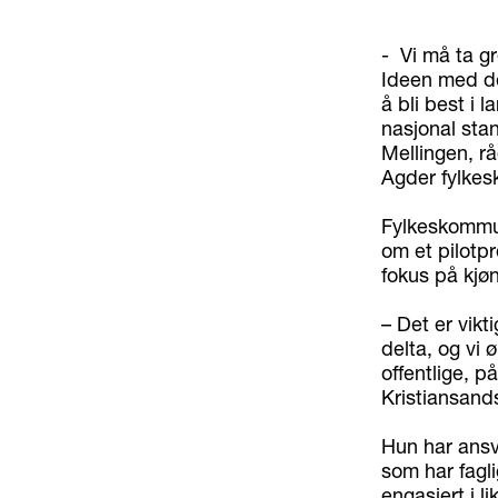
- Vi må ta gre
Ideen med de
å bli best i 
nasjonal stan
Mellingen, rå
Agder fylke
Fylkeskommu
om et pilotpr
fokus på kjø
– Det er vikt
delta, og vi 
offentlige, p
Kristiansand
Hun har ansva
som har fagli
engasjert i li