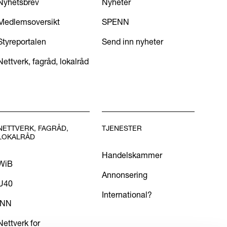
Nyhetsbrev
Nyheter
Medlemsoversikt
SPENN
Styreportalen
Send inn nyheter
Nettverk, fagråd, lokalråd
NETTVERK, FAGRÅD,
TJENESTER
LOKALRÅD
Handelskammer
WiB
Annonsering
U40
International?
INN
Nettverk for