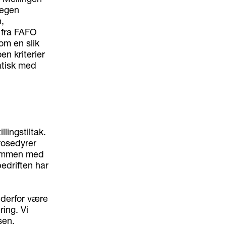
 egen
,
e fra FAFO
om en slik
en kriterier
atisk med
llingstiltak.
prosedyrer
 sammen med
bedriften har
l derfor være
ring. Vi
sen.