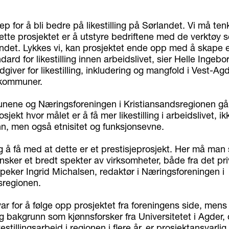
p for å bli bedre på likestilling på Sørlandet. Vi må tenke
tte prosjektet er å utstyre bedriftene med de verktøy s
landet. Lykkes vi, kan prosjektet ende opp med å skape 
dard for likestilling innen arbeidslivet, sier Helle Ingebo
dgiver for likestilling, inkludering og mangfold i Vest-Ag
skommuner.
nene og Næringsforeningen i Kristiansandsregionen g
osjekt hvor målet er å få mer likestilling i arbeidslivet, 
nn, men også etnisitet og funksjonsevne.
ig å få med at dette er et prestisjeprosjekt. Her må man
ønsker et bredt spekter av virksomheter, både fra det pr
åpeker Ingrid Michalsen, redaktør i Næringsforeningen i
sregionen.
r for å følge opp prosjektet fra foreningens side, mens
g bakgrunn som kjønnsforsker fra Universitetet i Agder,
kestillingsarbeid i regionen i flere år, er prosjektansvarli