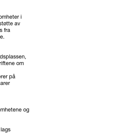
somheter i
støtte av
s fra
e.
eidsplassen,
riftene om
erer på
larer
somhetene og
 lags