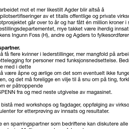
arbeidet mot et mer likestilt Agder blir altså å
lotsertifiseringer av et titalls offentlige og private virk
otprosjektet går over to år og har fått én million kroner i 
estillingsdepartementet, mye takket være iherdig innsat
ens Ingunn Foss (H), andre og Agders to fylkesordfører
partner.
 å få flere kvinner i lederstillinger, mer mangfold på arb
rettelegging for personer med funksjonsnedsettelse. Bed
e med i dette
må være åpne og ærlige om det som eventuelt ikke fung
n, og det må foreligge en vilje til å snu om på ting, fork
om er påtroppende
SPENN fra og med neste utgivelse av magasinet.
il bistå med workshops og fagdager, oppfølging av virk
lenter for etterprøving av innsats og resultater.
e en sparringspartner som bedriftene kan diskutere alle