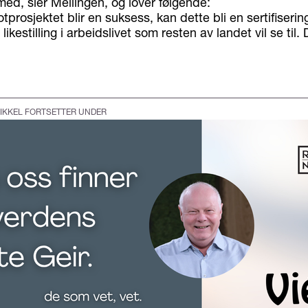
med, sier Mellingen, og lover følgende:
tprosjektet blir en suksess, kan dette bli en sertifiseri
likestilling i arbeidslivet som resten av landet vil se til
IKKEL FORTSETTER UNDER