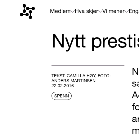
Medlem
Hva skjer
Vi mener
Eng
Nytt presti
N
TEKST: CAMILLA HØY, FOTO:
s
ANDERS MARTINSEN
22.02.2016
A
SPENN
f
a
m