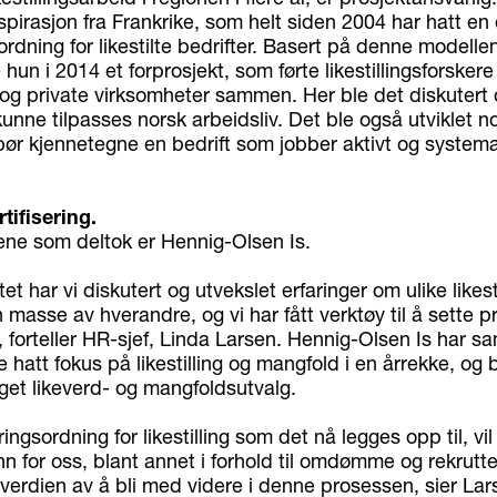
spirasjon fra Frankrike, som helt siden 2004 har hatt en
sordning for likestilte bedrifter. Basert på denne modellen
hun i 2014 et forprosjekt, som førte likestillingsforsker
 og private virksomheter sammen. Her ble det diskutert 
 kunne tilpasses norsk arbeidsliv. Det ble også utviklet no
bør kjennetegne en bedrift som jobber aktivt og system
rtifisering.
tene som deltok er Hennig-Olsen Is.
tet har vi diskutert og utvekslet erfaringer om ulike likesti
n masse av hverandre, og vi har fått verktøy til å sette 
, forteller HR-sjef, Linda Larsen. Hennig-Olsen Is har
gte hatt fokus på likestilling og mangfold i en årrekke, og 
get likeverd- og mangfoldsutvalg.
ringsordning for likestilling som det nå legges opp til, vi
rinn for oss, blant annet i forhold til omdømme og rekrutte
t verdien av å bli med videre i denne prosessen, sier Lar