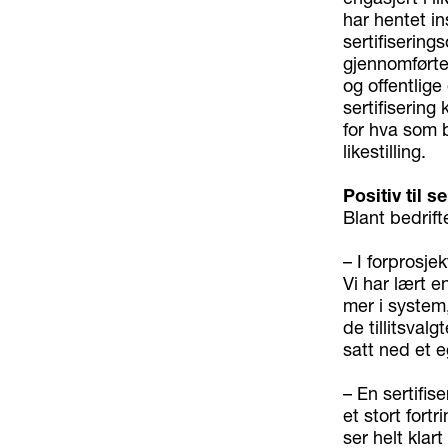
har hentet in
sertifisering
gjennomførte 
og offentlige
sertifisering
for hva som 
likestilling.
Positiv til se
Blant bedrif
– I forprosjek
Vi har lært e
mer i system
de tillitsval
satt ned et e
– En sertifise
et stort fort
ser helt klar