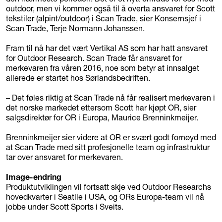
outdoor, men vi kommer også til å overta ansvaret for Scott
tekstiler (alpint/outdoor) i Scan Trade, sier Konsernsjef i
Scan Trade, Terje Normann Johanssen.
Fram til nå har det vært Vertikal AS som har hatt ansvaret
for Outdoor Research. Scan Trade får ansvaret for
merkevaren fra våren 2016, noe som betyr at innsalget
allerede er startet hos Sørlandsbedriften.
– Det føles riktig at Scan Trade nå får realisert merkevaren i
det norske markedet ettersom Scott har kjøpt OR, sier
salgsdirektør for OR i Europa, Maurice Brenninkmeijer.
Brenninkmeijer sier videre at OR er svært godt fornøyd med
at Scan Trade med sitt profesjonelle team og infrastruktur
tar over ansvaret for merkevaren.
Image-endring
Produktutviklingen vil fortsatt skje ved Outdoor Researchs
hovedkvarter i Seatlle i USA, og ORs Europa-team vil nå
jobbe under Scott Sports i Sveits.