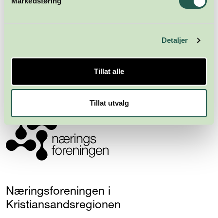
Markedsføring
Detaljer
Meld deg på nyhetsbrevet
Tillat alle
Abonner
Tillat utvalg
Næringsforeningen i
Kristiansandsregionen