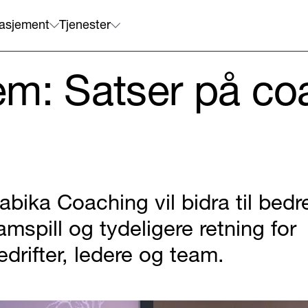
asjement
Tjenester
m: Satser på coa
abika Coaching vil bidra til bedr
amspill og tydeligere retning for
edrifter, ledere og team.