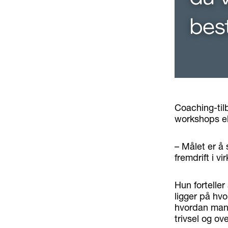
Coaching-til
workshops ell
– Målet er å 
fremdrift i vi
Hun forteller
ligger på hv
hvordan man 
trivsel og ov