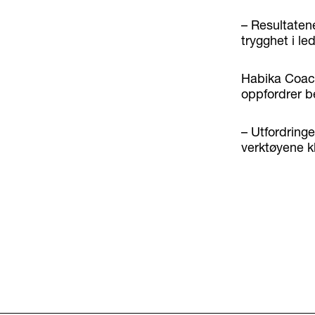
– Resultatene
trygghet i le
Habika Coach
oppfordrer bed
– Utfordringe
verktøyene k