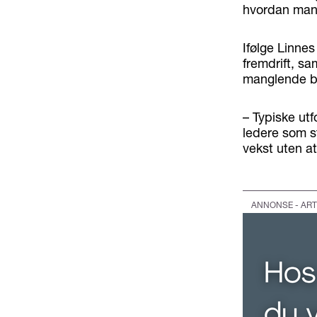
hvordan man 
Ifølge Linne
fremdrift, sa
manglende ba
– Typiske utf
ledere som s
vekst uten at
ANNONSE - ART