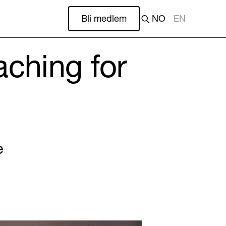
Bli medlem
NO
EN
ching for
e