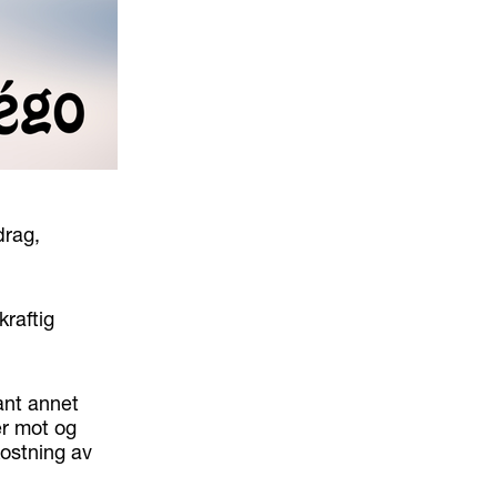
drag,
kraftig
lant annet
er mot og
ostning av