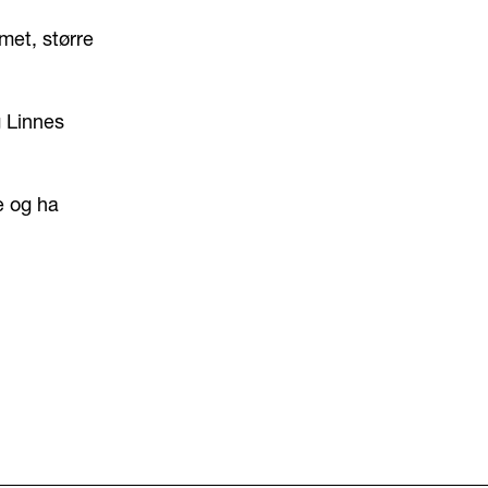
met, større
 Linnes
e og ha