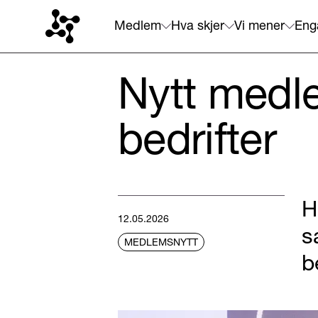
Medlem
Hva skjer
Vi mener
Eng
Nytt medle
bedrifter
H
12.05.2026
s
MEDLEMSNYTT
b