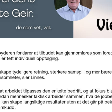
byderen forklarer at tilbudet kan gjennomføres som fore
er tett individuell oppfølging.
skape tydeligere retning, sterkere samspill og mer bære
rksomheter, sier Linnes.
 at arbeidet tilpasses den enkelte bedrift, og at fokus b
ordan mennesker faktisk arbeider sammen, hva de jobb
kan skape langsiktige resultater uten at det går på bek
erskudd.