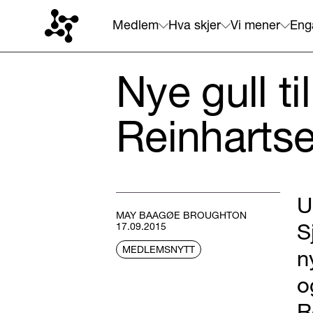
Medlem
Hva skjer
Vi mener
Eng
Nye gull t
Reinharts
U
MAY BAAGØE BROUGHTON
S
17.09.2015
MEDLEMSNYTT
n
o
R