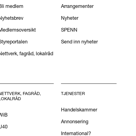
Bli medlem
Arrangementer
Nyhetsbrev
Nyheter
Medlemsoversikt
SPENN
Styreportalen
Send inn nyheter
Nettverk, fagråd, lokalråd
NETTVERK, FAGRÅD,
TJENESTER
LOKALRÅD
Handelskammer
WiB
Annonsering
U40
International?