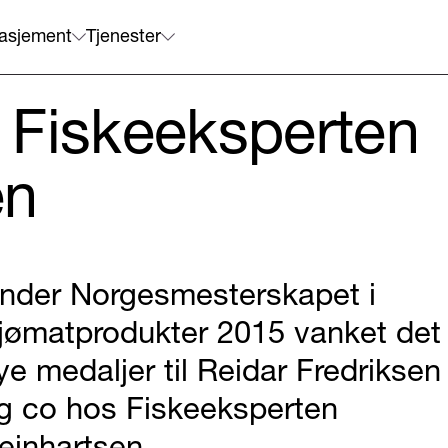
asjement
Tjenester
il Fiskeeksperten
en
nder Norgesmesterskapet i
jømatprodukter 2015 vanket det
ye medaljer til Reidar Fredriksen
g co hos Fiskeeksperten
einhartsen