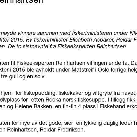
ornøyde vinnere sammen med fiskeriministeren under NM
er 2015. F.v fiskeriminister Elisabeth Aspaker, Reidar 
n. De to sistnevnte fra Fiskeeksperten Reinhartsen.
ten til Fiskeeksperten Reinhartsen vil ingen ende ta. D
er i 2015 ble avholdt under Matstreif i Oslo forrige helg
 tre gull og en sølv.
 hjem for fiskepudding, fiskekaker og viltgryte fra havet
ølvplass for retten Rocka norsk fiskesuppe. I tillegg fikk
en og Helene Bakken en fin-fin 4.plass i Fiskehandlerk
sten for mye av det gode, sier en lykkelig daglig leder 
en Reinhartsen, Reidar Fredriksen.