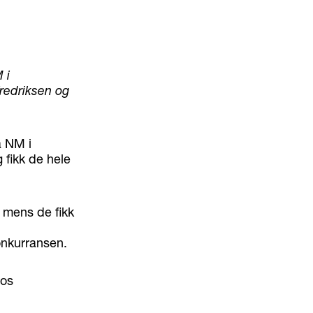
 i
Fredriksen og
a NM i
 fikk de hele
, mens de fikk
onkurransen.
hos