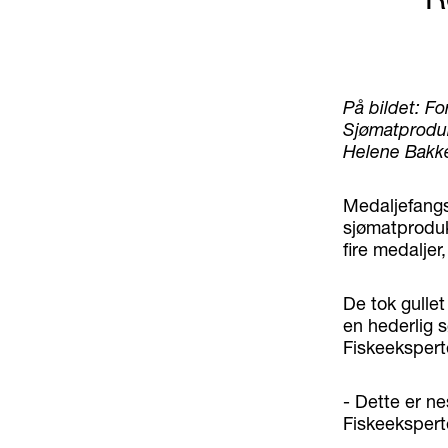
På bildet: F
Sjømatprodukt
Helene Bakke
Medaljefangs
sjømatprodukt
fire medaljer,
De tok gullet
en hederlig s
Fiskeekspert
- Dette er ne
Fiskeekspert