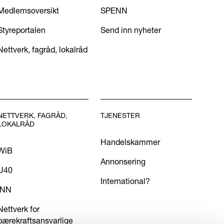
Medlemsoversikt
SPENN
Styreportalen
Send inn nyheter
Nettverk, fagråd, lokalråd
NETTVERK, FAGRÅD,
TJENESTER
LOKALRÅD
Handelskammer
WiB
Annonsering
U40
International?
INN
Nettverk for
bærekraftsansvarlige