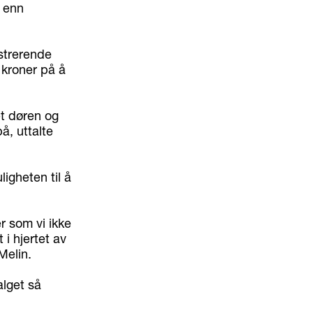
g enn
strerende
 kroner på å
et døren og
å, uttalte
ligheten til å
er som vi ikke
i hjertet av
Melin.
alget så