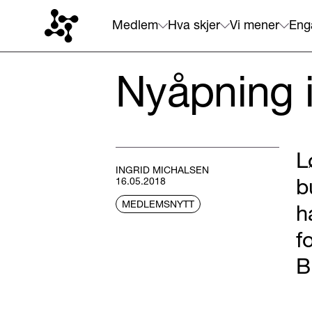
Medlem
Hva skjer
Vi mener
Eng
Nyåpning 
L
INGRID MICHALSEN
b
16.05.2018
MEDLEMSNYTT
h
f
B