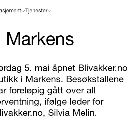
asjement
Tjenester
i Markens
ørdag 5. mai åpnet Blivakker.no
utikk i Markens. Besøkstallene
ar foreløpig gått over all
orventning, ifølge leder for
livakker.no, Silvia Melin.