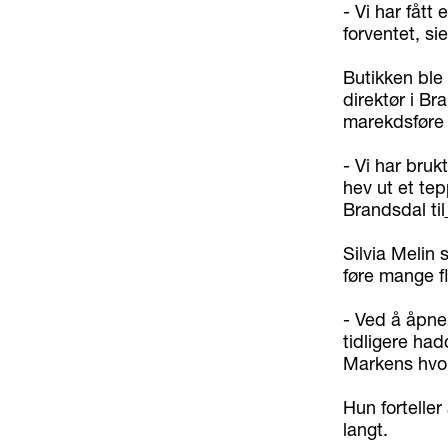
- Vi har fåt
forventet, sie
Butikken ble
direktør i Br
marekdsføre 
- Vi har bruk
hev ut et tep
Brandsdal til
Silvia Melin 
føre mange f
- Ved å åpne 
tidligere had
Markens hvor
Hun forteller
langt.