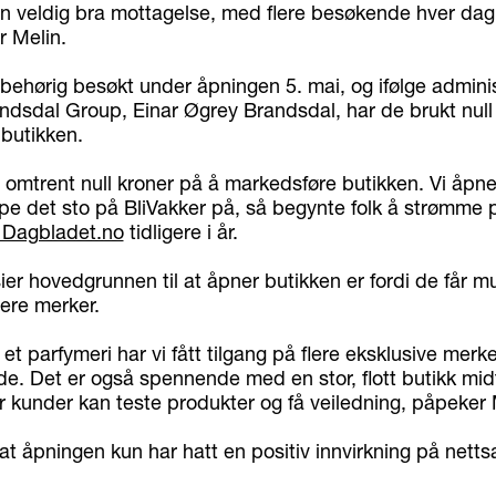
t en veldig bra mottagelse, med flere besøkende hver da
r Melin.
 behørig besøkt under åpningen 5. mai, og ifølge admini
andsdal Group, Einar Øgrey Brandsdal, har de brukt null
butikken.
t omtrent null kroner på å markedsføre butikken. Vi åpn
pe det sto på BliVakker på, så begynte folk å strømme p
Dagbladet.no
tidligere i år.
sier hovedgrunnen til at åpner butikken er fordi de får mu
lere merker.
et parfymeri har vi fått tilgang på flere eksklusive merk
de. Det er også spennende med en stor, flott butikk midt 
 kunder kan teste produkter og få veiledning, påpeker 
 at åpningen kun har hatt en positiv innvirkning på netts