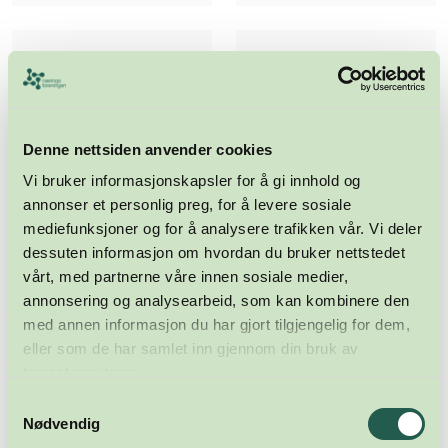
Denne nettsiden anvender cookies
Vi bruker informasjonskapsler for å gi innhold og
annonser et personlig preg, for å levere sosiale
mediefunksjoner og for å analysere trafikken vår. Vi deler
dessuten informasjon om hvordan du bruker nettstedet
vårt, med partnerne våre innen sosiale medier,
annonsering og analysearbeid, som kan kombinere den
med annen informasjon du har gjort tilgjengelig for dem,
eller som de har samlet inn gjennom din bruk av
tjenestene deres.
Samtykkevalg
Meld deg på nyhetsbrevet
Nødvendig