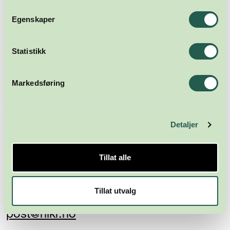
Abonner
Egenskaper
Statistikk
Markedsføring
Detaljer
Næringsforeningen i
Kristiansandsregionen
Tillat alle
Skippergata 23
4611 Kristiansand
Tillat utvalg
post@nikr.no