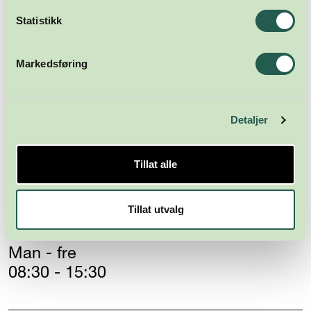
Statistikk
Markedsføring
Næringsforeningen i
Kristiansandsregionen
Detaljer
Skippergata 23
4611 Kristiansand
Tillat alle
post@nikr.no
Tillat utvalg
Fakturaadresse
Man - fre
08:30 - 15:30