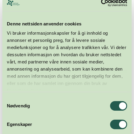
Denne nettsiden anvender cookies
Vi bruker informasjonskapsler for å gi innhold og
annonser et personlig preg, for å levere sosiale
mediefunksjoner og for å analysere trafikken vår. Vi deler
dessuten informasjon om hvordan du bruker nettstedet
vårt, med partnerne våre innen sosiale medier,
annonsering og analysearbeid, som kan kombinere den
med annen informasjon du har gjort tilgjengelig for dem,
Meld deg på nyhetsbrevet
eller som de har samlet inn gjennom din bruk av
tjenestene deres.
Abonner
Samtykkevalg
Nødvendig
Egenskaper