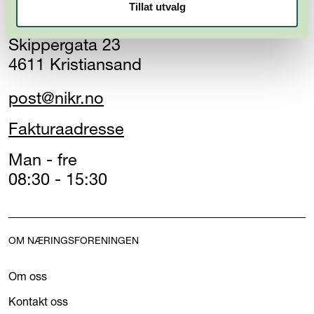
Tillat utvalg
Kristiansandsregionen
Skippergata 23
4611 Kristiansand
post@nikr.no
Fakturaadresse
Man - fre
08:30 - 15:30
OM NÆRINGSFORENINGEN
Om oss
Kontakt oss