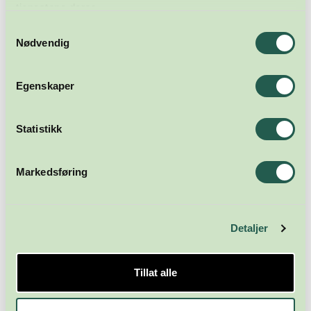
tjenestene deres.
Samtykkevalg
Nødvendig
Egenskaper
Meld deg på nyhetsbrevet
Statistikk
Abonner
Markedsføring
Detaljer
Tillat alle
Næringsforeningen i