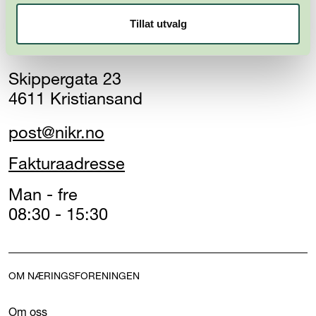
Næringsforeningen i
Tillat utvalg
Kristiansandsregionen
Skippergata 23
4611 Kristiansand
post@nikr.no
Fakturaadresse
Man - fre
08:30 - 15:30
OM NÆRINGSFORENINGEN
Om oss