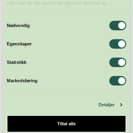
eller som de har samlet inn gjennom din bruk av
tjenestene deres.
Samtykkevalg
Nødvendig
Egenskaper
Meld deg på nyhetsbrevet
Statistikk
Abonner
Markedsføring
Detaljer
Tillat alle