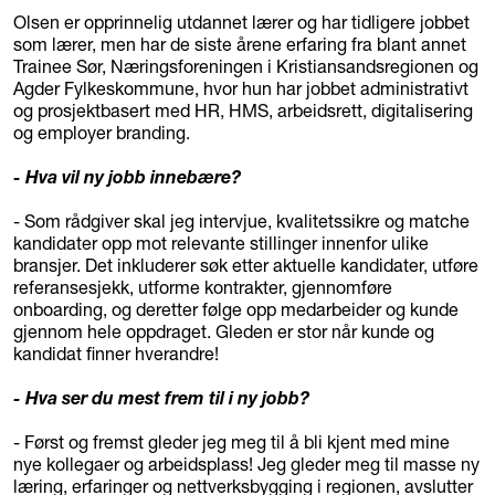
Olsen er opprinnelig utdannet lærer og har tidligere jobbet
som lærer, men har de siste årene erfaring fra blant annet
Trainee Sør, Næringsforeningen i Kristiansandsregionen og
Agder Fylkeskommune, hvor hun har jobbet administrativt
og prosjektbasert med HR, HMS, arbeidsrett, digitalisering
og employer branding.
- Hva vil ny jobb innebære?
- Som rådgiver skal jeg intervjue, kvalitetssikre og matche
kandidater opp mot relevante stillinger innenfor ulike
bransjer. Det inkluderer søk etter aktuelle kandidater, utføre
referansesjekk, utforme kontrakter, gjennomføre
onboarding, og deretter følge opp medarbeider og kunde
gjennom hele oppdraget. Gleden er stor når kunde og
kandidat finner hverandre!
- Hva ser du mest frem til i ny jobb?
- Først og fremst gleder jeg meg til å bli kjent med mine
nye kollegaer og arbeidsplass! Jeg gleder meg til masse ny
læring, erfaringer og nettverksbygging i regionen, avslutter