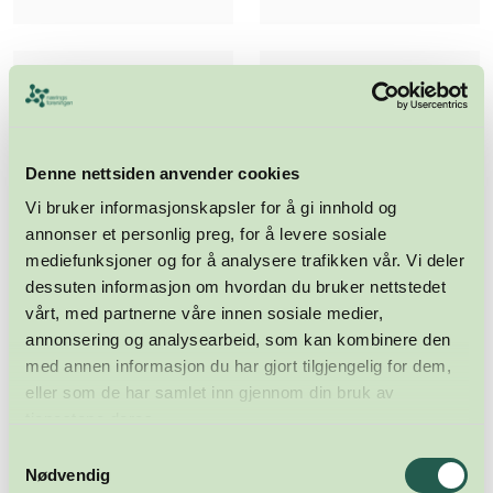
Denne nettsiden anvender cookies
Vi bruker informasjonskapsler for å gi innhold og
annonser et personlig preg, for å levere sosiale
mediefunksjoner og for å analysere trafikken vår. Vi deler
dessuten informasjon om hvordan du bruker nettstedet
vårt, med partnerne våre innen sosiale medier,
annonsering og analysearbeid, som kan kombinere den
med annen informasjon du har gjort tilgjengelig for dem,
eller som de har samlet inn gjennom din bruk av
tjenestene deres.
Samtykkevalg
Meld deg på nyhetsbrevet
Nødvendig