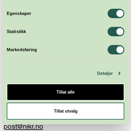
Abonner
Egenskaper
Statistikk
Markedsføring
Detaljer
Næringsforeningen i
Kristiansandsregionen
Tillat alle
Skippergata 23
4611 Kristiansand
Tillat utvalg
post@nikr.no