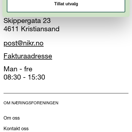
Tillat utvalg
Kristiansandsregionen
Skippergata 23
4611 Kristiansand
post@nikr.no
Fakturaadresse
Man - fre
08:30 - 15:30
OM NÆRINGSFORENINGEN
Om oss
Kontakt oss