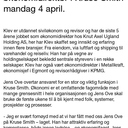
mandag 4 april.
Klev er utdannet siviløkonom og revisor og har de siste 5
årene jobbet som økonomidirektør hos Knut Axel Ugland
Holding AS, her har Klev skaffet seg innsikt og erfaring
innen flere bransjer. Fra eiendom, via luftfart og shipping til
varehandel og reiseliv. Han har på vegne av
holdingselskapet bekledd sentrale styreverv i en rekke
selskaper. Klev har også vært økonomidirektør i Metallkraft,
økonomisjef i Egmont og revisor/rådgiver i KPMG.
Jens Ove overtar ansvaret for en stor og viktig funksjon i
Kruse Smith. Økonomi er et omfattende fagområde med
mange grensesnitt i hele organisasjonen og Jens Ove skal
bruke de første ukene til å bli kjent med folk, systemer,
prosjekter og prosesser.
- Jeg er svært fornøyd med at vi har fått med oss Jens Ove
på Kruse Smith – laget. Han har attraktiv erfaring og
kompetanse, både innen ledelse – og økonomifaget. Jens