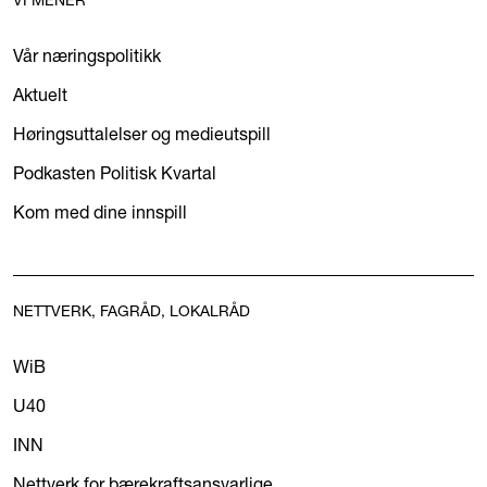
VI MENER
Vår næringspolitikk
Aktuelt
Høringsuttalelser og medieutspill
Podkasten Politisk Kvartal
Kom med dine innspill
NETTVERK, FAGRÅD, LOKALRÅD
WiB
U40
INN
Nettverk for bærekraftsansvarlige