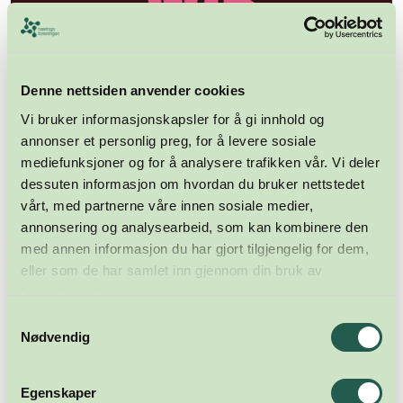
Denne nettsiden anvender cookies
Ny logo og nye farger for WIB.
Vi bruker informasjonskapsler for å gi innhold og
Styringsgruppen i U40 består av følgende:
annonser et personlig preg, for å levere sosiale
Maiken Græsli McNeill (Digin og Motion), Christian Arntzen (DNB), Caroline
mediefunksjoner og for å analysere trafikken vår. Vi deler
Hansen (Aquarama), Marthe Michelsen Botteri (Nasjonalt kompetansesenter for
havvind), Niclas Kvanvig (Nå:AI), Kenan Novic (Visit Sørlandet), Åsmund
dessuten informasjon om hvordan du bruker nettstedet
Mjåland (Advolatfirmaet Wigemyr), Maren Unhjem Westgård
vårt, med partnerne våre innen sosiale medier,
(Dyreparken), Christian Sivertsen (PwC) Silje Refsnes (Å Energi) og Martine
Holth Rønneseth (Nikr).
annonsering og analysearbeid, som kan kombinere den
med annen informasjon du har gjort tilgjengelig for dem,
eller som de har samlet inn gjennom din bruk av
ANNONSE - ARTIKKEL FORTSETTER UNDER
tjenestene deres.
Samtykkevalg
Nødvendig
Egenskaper