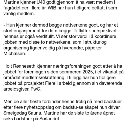
Martine kjenner U40 godt gjennom å ha vært medlem i
fagrådet der i flere år. WIB har hun tidligere deltatt i som
vanlig medlem.
- Hun kjenner dermed begge nettverkene godt, og har et
stort engasjement for dem begge. Tilflytter-perspektivet
hennes er også verdifullt. Vi ser stor verdi i å koordinere
jobben med disse to nettverkene, som i struktur og
organisering ligner veldig på hverandre, påpeker
Michalsen.
Holt Rønneseth kjenner næringsforeningen godt etter å ha
jobbet for foreningen siden sommeren 2025, i et vikariat på
området medlemsrekruttering. I tillegg har hun tidligere
jobbet på prosjektet Flere i arbeid gjennom sin daværende
arbeidsgiver, PwC.
Men de aller fleste forbinder henne trolig nå med badstuer,
etter flere nyhetsoppslag om badstu-selskapet hun driver,
Smeigedag Sauna. Martine har de siste to årene åpnet
seks badstuer på Sørlandet.