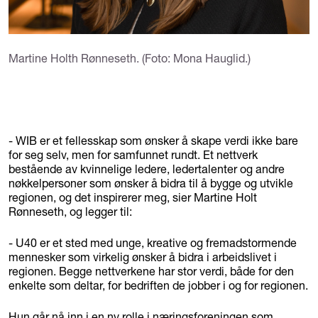
Martine Holth Rønneseth. (Foto: Mona Hauglid.)
- WIB er et fellesskap som ønsker å skape verdi ikke bare
for seg selv, men for samfunnet rundt. Et nettverk
bestående av kvinnelige ledere, ledertalenter og andre
nøkkelpersoner som ønsker å bidra til å bygge og utvikle
regionen, og det inspirerer meg, sier Martine Holt
Rønneseth, og legger til:
- U40 er et sted med unge, kreative og fremadstormende
mennesker som virkelig ønsker å bidra i arbeidslivet i
regionen. Begge nettverkene har stor verdi, både for den
enkelte som deltar, for bedriften de jobber i og for regionen.
Hun går nå inn i en ny rolle i næringsforeningen som