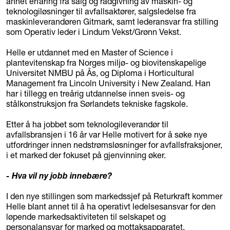
annet erfaring fra salg og rådgivning av maskin- og
teknologiløsninger til avfallsaktører, salgsledelse fra
maskinleverandøren Gitmark, samt lederansvar fra stilling
som Operativ leder i Lindum Vekst/Grønn Vekst.
Helle er utdannet med en Master of Science i
plantevitenskap fra Norges miljø- og biovitenskapelige
Universitet NMBU på Ås, og Diploma i Horticultural
Management fra Lincoln University i New Zealand. Han
har i tillegg en treårig utdannelse innen sveis- og
stålkonstruksjon fra Sørlandets tekniske fagskole.
Etter å ha jobbet som teknologileverandør til
avfallsbransjen i 16 år var Helle motivert for å søke nye
utfordringer innen nedstrømsløsninger for avfallsfraksjoner,
i et marked der fokuset på gjenvinning øker.
- Hva vil ny jobb innebære?
I den nye stillingen som markedssjef på Returkraft kommer
Helle blant annet til å ha operativt ledelsesansvar for den
løpende markedsaktiviteten til selskapet og
personalansvar for marked og mottaksapparatet.