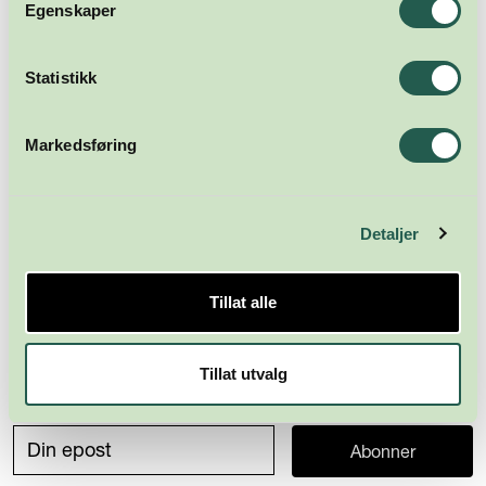
Egenskaper
Statistikk
Markedsføring
Detaljer
Tillat alle
Tillat utvalg
Meld deg på nyhetsbrevet
Abonner