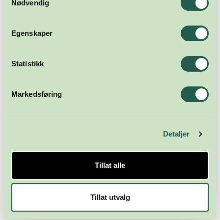
Nødvendig
Meld deg på nyhetsbrevet
Egenskaper
Abonner
Statistikk
Markedsføring
Detaljer
Næringsforeningen i
Tillat alle
Kristiansandsregionen
Skippergata 23
Tillat utvalg
4611 Kristiansand