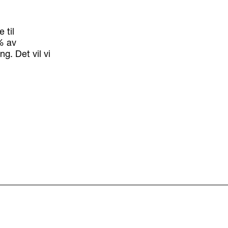
 til
% av
g. Det vil vi