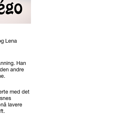
og Lena
anning. Han
"den andre
ne.
serte med det
esnes
pnå lavere
ft.