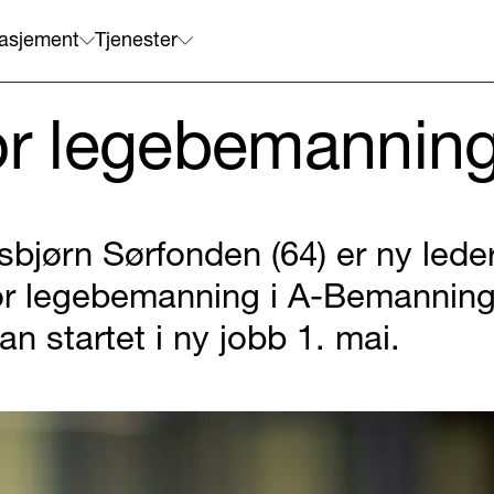
asjement
Tjenester
for legebemannin
sbjørn Sørfonden (64) er ny lede
or legebemanning i A-Bemanning
an startet i ny jobb 1. mai.