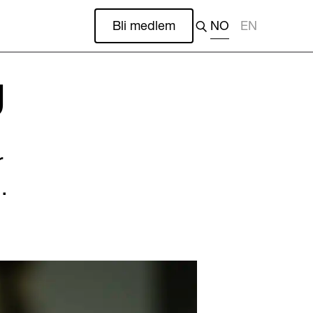
Bli medlem
NO
EN
g
r
.