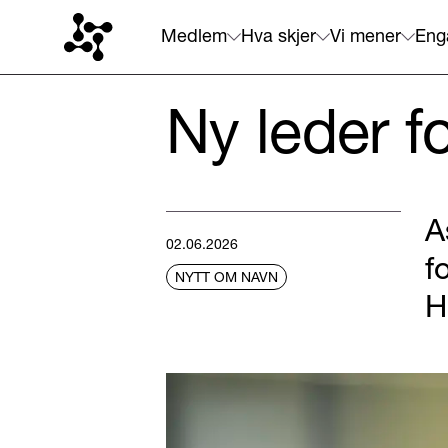
Medlem
Hva skjer
Vi mener
Eng
Ny leder 
A
02.06.2026
f
NYTT OM NAVN
H