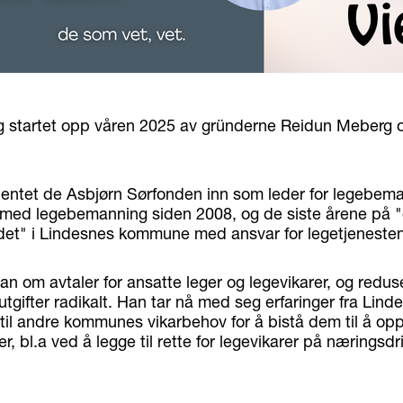
 startet opp våren 2025 av gründerne Reidun Meberg 
.
entet de Asbjørn Sørfonden inn som leder for legebem
 med legebemanning siden 2008, og de siste årene på 
det" i Lindesnes kommune med ansvar for legetjeneste
an om avtaler for ansatte leger og legevikarer, og redu
gifter radikalt. Han tar nå med seg erfaringer fra Lind
il andre kommunes vikarbehov for å bistå dem til å op
r, bl.a ved å legge til rette for legevikarer på næringsdri