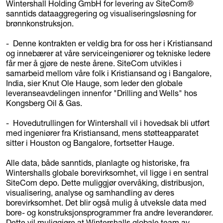
Wintershall Holding GmbH for levering av SiteCom®
sanntids dataaggregering og visualiseringsløsning for
brønnkonstruksjon.
- Denne kontrakten er veldig bra for oss her i Kristiansand
og innebærer at våre serviceingeniører og tekniske ledere
får mer å gjøre de neste årene. SiteCom utvikles i
samarbeid mellom våre folk i Kristiansand og i Bangalore,
India, sier Knut Ole Hauge, som leder den globale
leveranseavdelingen innenfor "Drilling and Wells" hos
Kongsberg Oil & Gas.
- Hovedutrullingen for Wintershall vil i hovedsak bli utført
med ingeniører fra Kristiansand, mens støtteapparatet
sitter i Houston og Bangalore, fortsetter Hauge.
Alle data, både sanntids, planlagte og historiske, fra
Wintershalls globale borevirksomhet, vil ligge i en sentral
SiteCom depo. Dette muliggjør overvåking, distribusjon,
visualisering, analyse og samhandling av deres
borevirksomhet. Det blir også mulig å utveksle data med
bore- og konstruksjonsprogrammer fra andre leverandører.
Dette vil muliggjøre at Wintershalls globale team av