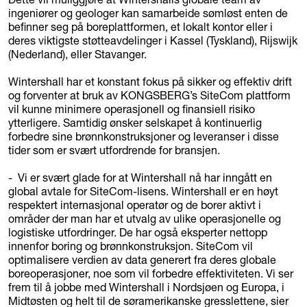
ingeniører og geologer kan samarbeide sømløst enten de
befinner seg på boreplattformen, et lokalt kontor eller i
deres viktigste støtteavdelinger i Kassel (Tyskland), Rijswijk
(Nederland), eller Stavanger.
Wintershall har et konstant fokus på sikker og effektiv drift
og forventer at bruk av KONGSBERG’s SiteCom plattform
vil kunne minimere operasjonell og finansiell risiko
ytterligere. Samtidig ønsker selskapet å kontinuerlig
forbedre sine brønnkonstruksjoner og leveranser i disse
tider som er svært utfordrende for bransjen.
- Vi er svært glade for at Wintershall nå har inngått en
global avtale for SiteCom-lisens. Wintershall er en høyt
respektert internasjonal operatør og de borer aktivt i
områder der man har et utvalg av ulike operasjonelle og
logistiske utfordringer. De har også eksperter nettopp
innenfor boring og brønnkonstruksjon. SiteCom vil
optimalisere verdien av data generert fra deres globale
boreoperasjoner, noe som vil forbedre effektiviteten. Vi ser
frem til å jobbe med Wintershall i Nordsjøen og Europa, i
Midtøsten og helt til de søramerikanske gresslettene, sier