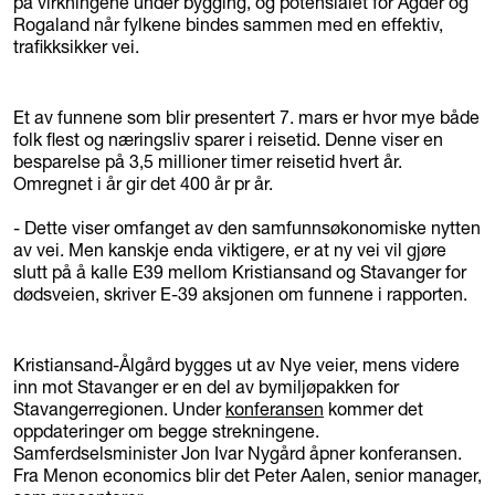
på virkningene under bygging, og potensialet for Agder og
Rogaland når fylkene bindes sammen med en effektiv,
trafikksikker vei.
Et av funnene som blir presentert 7. mars er hvor mye både
folk flest og næringsliv sparer i reisetid. Denne viser en
besparelse på 3,5 millioner timer reisetid hvert år.
Omregnet i år gir det 400 år pr år.
- Dette viser omfanget av den samfunnsøkonomiske nytten
av vei. Men kanskje enda viktigere, er at ny vei vil gjøre
slutt på å kalle E39 mellom Kristiansand og Stavanger for
dødsveien, skriver E-39 aksjonen om funnene i rapporten.
Kristiansand-Ålgård bygges ut av Nye veier, mens videre
inn mot Stavanger er en del av bymiljøpakken for
Stavangerregionen. Under
konferansen
kommer det
oppdateringer om begge strekningene.
Samferdselsminister Jon Ivar Nygård åpner konferansen.
Fra Menon economics blir det Peter Aalen, senior manager,