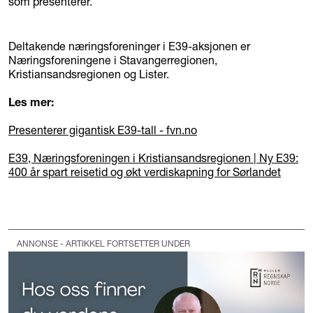
som presenterer.
Deltakende næringsforeninger i E39-aksjonen er
Næringsforeningene i Stavangerregionen,
Kristiansandsregionen og Lister.
Les mer:
Presenterer gigantisk E39-tall - fvn.no
E39, Næringsforeningen i Kristiansandsregionen | Ny E39:
400 år spart reisetid og økt verdiskapning for Sørlandet
ANNONSE - ARTIKKEL FORTSETTER UNDER