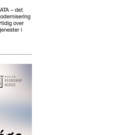
eATA – det
odernisering
rtidig over
enester i