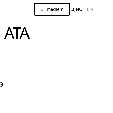
Bli medlem
NO
EN
v ATA
s