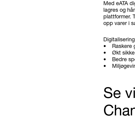
Med eATA dig
lagres og hån
plattformer. 
opp varer i s
Digitalisering
• Raskere gr
• Økt sikkerh
• Bedre spo
• Miljøgevin
Se vi
Cha