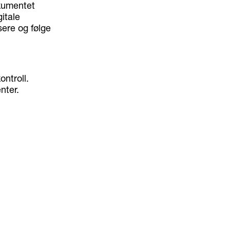
kumentet
itale
sere og følge
ontroll.
enter.