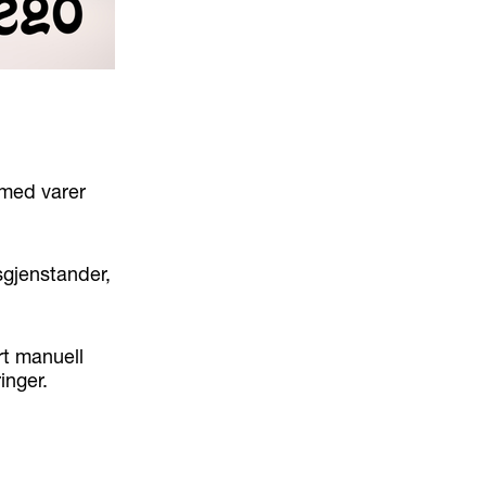
 med varer
sgjenstander,
rt manuell
inger.