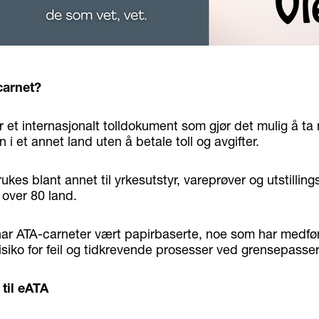
carnet?
 et internasjonalt tolldokument som gjør det mulig å ta
n i et annet land uten å betale toll og avgifter.
kes blant annet til yrkesutstyr, vareprøver og utstilling
i over 80 land.
 har ATA-carneter vært papirbaserte, noe som har medfø
isiko for feil og tidkrevende prosesser ved grensepasser
til eATA