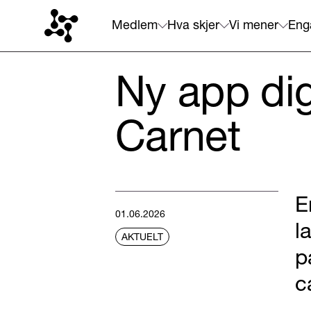
Medlem
Hva skjer
Vi mener
Eng
Ny app dig
Carnet
E
01.06.2026
l
AKTUELT
p
c