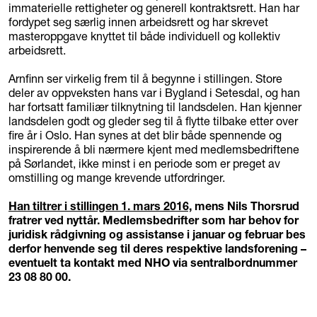
immaterielle rettigheter og generell kontraktsrett. Han har
fordypet seg særlig innen arbeidsrett og har skrevet
masteroppgave knyttet til både individuell og kollektiv
arbeidsrett.
Arnfinn ser virkelig frem til å begynne i stillingen. Store
deler av oppveksten hans var i Bygland i Setesdal, og han
har fortsatt familiær tilknytning til landsdelen. Han kjenner
landsdelen godt og gleder seg til å flytte tilbake etter over
fire år i Oslo. Han synes at det blir både spennende og
inspirerende å bli nærmere kjent med medlemsbedriftene
på Sørlandet, ikke minst i en periode som er preget av
omstilling og mange krevende utfordringer.
Han tiltrer i stillingen 1. mars 2016,
mens Nils Thorsrud
fratrer ved nyttår. Medlemsbedrifter som har behov for
juridisk rådgivning og assistanse i januar og februar bes
derfor henvende seg til deres respektive landsforening –
eventuelt ta kontakt med NHO via sentralbordnummer
23 08 80 00.