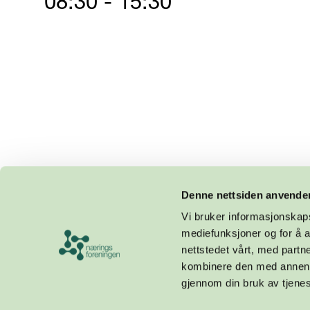
08:30 - 15:30
Denne nettsiden anvende
Vi bruker informasjonskapsl
mediefunksjoner og for å a
nettstedet vårt, med part
kombinere den med annen in
gjennom din bruk av tjene
Design og utvikling av