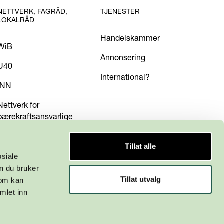
NETTVERK, FAGRÅD,
TJENESTER
LOKALRÅD
Handelskammer
WiB
Annonsering
U40
International?
INN
Nettverk for
bærekraftsansvarlige
Tillat alle
osiale
n du bruker
Tillat utvalg
som kan
mlet inn