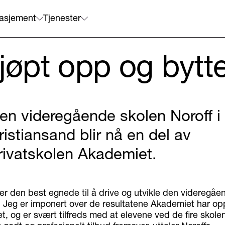
asjement
Tjenester
kjøpt opp og bytt
en videregående skolen Noroff i
ristiansand blir nå en del av
rivatskolen Akademiet.
er den best egnede til å drive og utvikle den videregåe
 Jeg er imponert over de resultatene Akademiet har o
, og er svært tilfreds med at elevene ved de fire skole