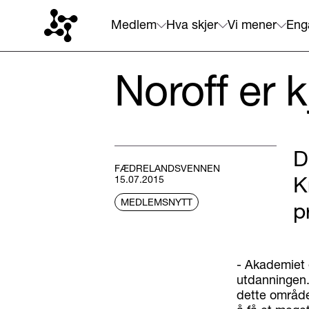
Medlem
Hva skjer
Vi mener
Eng
Noroff er 
D
FÆDRELANDSVENNEN
K
15.07.2015
MEDLEMSNYTT
p
- Akademiet 
utdanningen.
dette området