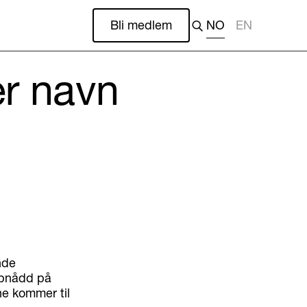
Bli medlem
NO
EN
er navn
nde
ppnådd på
ne kommer til