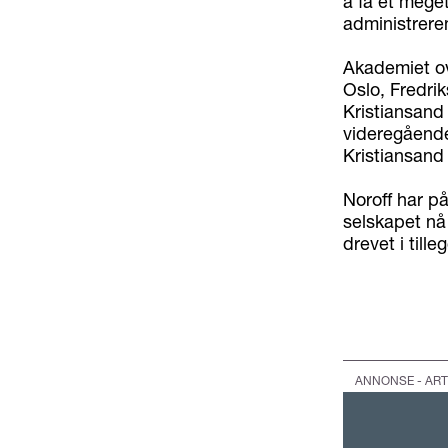
å få et meget
administreren
Akademiet ove
Oslo, Fredri
Kristiansand
videregående 
Kristiansand
Noroff har på
selskapet nå
drevet i tille
ANNONSE - ART