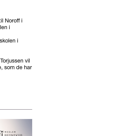
l Noroff i
en i
skolen i
Torjussen vil
e, som de har