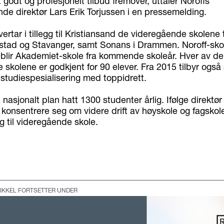
 godt og profesjonelt tilbud fremover, uttaler Noroffs
de direktør Lars Erik Torjussen i en pressemelding.
rtar i tillegg til Kristiansand de videregående skolene ti
kstad og Stavanger, samt Sonans i Drammen. Noroff-skol
 blir Akademiet-skole fra kommende skoleår. Hver av de
skolene er godkjent for 90 elever. Fra 2015 tilbyr også 
 studiespesialisering med toppidrett.
 nasjonalt plan hatt 1300 studenter årlig. Ifølge direktør 
 konsentrere seg om videre drift av høyskole og fagskol
gg til videregående skole.
IKKEL FORTSETTER UNDER