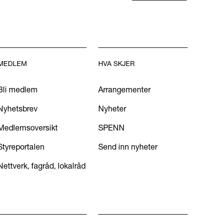
MEDLEM
HVA SKJER
Bli medlem
Arrangementer
Nyhetsbrev
Nyheter
Medlemsoversikt
SPENN
Styreportalen
Send inn nyheter
Nettverk, fagråd, lokalråd