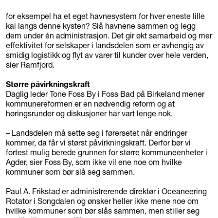
for eksempel ha et eget havnesystem for hver eneste lille
kai langs denne kysten? Slå havnene sammen og legg
dem under én administrasjon. Det gir økt samarbeid og mer
effektivitet for selskaper i landsdelen som er avhengig av
smidig logistikk og flyt av varer til kunder over hele verden,
sier Ramfjord.
Større påvirkningskraft
Daglig leder Tone Foss By i Foss Bad på Birkeland mener
kommunereformen er en nødvendig reform og at
høringsrunder og diskusjoner har vart lenge nok.
– Landsdelen må sette seg i førersetet når endringer
kommer, da får vi størst påvirkningskraft. Derfor bør vi
fortest mulig berede grunnen for større kommuneenheter i
Agder, sier Foss By, som ikke vil ene noe om hvilke
kommuner som bør slå seg sammen.
Paul A. Frikstad er administrerende direktør i Oceaneering
Rotator i Songdalen og ønsker heller ikke mene noe om
hvilke kommuner som bør slås sammen, men stiller seg