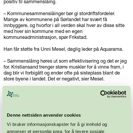
positiv til sammenslåing.
– Kommunesammenslåinger bør gi stordriftsfordeler.
Mange av kommunene på Sørlandet har svært få
innbyggere, og hvorfor i all verden skal hver av disse sitte
med hver sin kommune med en egen
kommuneadministrasjon, spør Frikstad.
Han får støtte fra Unni Mesel, daglig leder på Aquarama.
– Sammenslåing høres ut som effektivisering og det er jeg
for. Kristiansand trenger større muskler for å vinne fram, i
dag blir vi forbigått og ender ofte på sisteplass blant de
store byene i landet. Det er negativt, sier Mesel.
Alle bør med
Konserndirektør Geir Drangsland i Byggma i Vennesla er i
tvil om kommunesammenslåing gagner næringslivet, men
er enig med de andre i at det må gjøres skikkelig hvis det
først skal gjøres.
Denne nettsiden anvender cookies
Vi bruker informasjonskapsler for å gi innhold og
– En storkommune vil avgjort gi stordriftsfordeler, men
annonser et personlig preg, for å levere sosiale
ellers skal min bedrift betale de samme skatter og avgifter