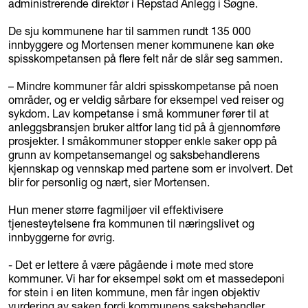
administrerende direktør i Repstad Anlegg i Søgne.
De sju kommunene har til sammen rundt 135 000
innbyggere og Mortensen mener kommunene kan øke
spisskompetansen på flere felt når de slår seg sammen.
– Mindre kommuner får aldri spisskompetanse på noen
områder, og er veldig sårbare for eksempel ved reiser og
sykdom. Lav kompetanse i små kommuner fører til at
anleggsbransjen bruker altfor lang tid på å gjennomføre
prosjekter. I småkommuner stopper enkle saker opp på
grunn av kompetansemangel og saksbehandlerens
kjennskap og vennskap med partene som er involvert. Det
blir for personlig og nært, sier Mortensen.
Hun mener større fagmiljøer vil effektivisere
tjenesteytelsene fra kommunen til næringslivet og
innbyggerne for øvrig.
- Det er lettere å være pågående i møte med store
kommuner. Vi har for eksempel søkt om et massedeponi
for stein i en liten kommune, men får ingen objektiv
vurdering av saken fordi kommunens saksbehandler