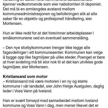
kjenner vedkommende som eier nabotomten til deponiet.
Det må bi en armlengdes avstand mellom
kommuneadministrasjonen og befolkningen slik at alle
saker får en objektiv og profesjonell håndtering, sier
Mortensen.
Hun er ikke redd for at det forsvinner arbeidsplasser i
småkommunene ved en eventuell sammenslåing.
– Den nye storbykommunen trenger ikke legge alle
fagavdelinger i ett kommunesenter. Kommunen kan velge
å bygge opp like fagmiljøer på ulike steder. Poenget er bare
at hver avdeling må bli stor nok til at det kan utvikles gode
fagmiljøer, sier Mortensen.
Kristiansand som motor
– Kristiansand må være motoren i en ny og større
kommune i vår landsdel, sier John Helge Austgulen, daglig
leder i Voss Vann på Iveland.
Han er svært fornøyd med samarbeidet mellom Iveland
kommune og Voss Vann i dag, men mener likevel det er