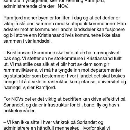
sentrale myndigheter, sier Tor Henning Ramfjord,
administrerende direktør i NOV.
Ramfjord mener byen er for liten i dag og at det derfor er
viktig å slå den sammen med knutepunktkommunene. Han
advarer mot at kommuner i andre landsdeler kan fusjonere
og bli større enn Kristiansand hvis kommunene ikke slås
sammen i vår landsdel.
– Kristiansand kommune skal vite at de har næringslivet
bak seg. Vi støtter en ny storkommune i Kristiansand fullt
ut. Vi må stille oss slik at vi blir hørt av dem som gir
rammevilkårene, vi må ha tyngde inn mot departementer
og statsråder som bestemmer hvor i landet det skal brukes
penger til å utvikle infrastruktur, kompetanse, universitet og
næringsliv, sier Ramfjord.
For NOVs del er det viktig at bedriften kan drive effektivt på
Sørlandet, og da er infrastruktur for bil, bane, fly og havn
nøkkelområder.
– Vi kan ikke sitte i hver vår krok på Sørlandet og
administrere en håndfull mennesker. Hvorfor skal vi