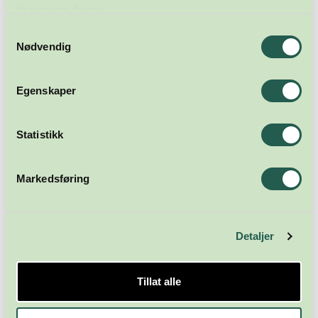
tjenestene deres.
Samtykkevalg
Nødvendig
Egenskaper
Meld deg på nyhetsbrevet
Statistikk
Abonner
Markedsføring
Detaljer
Tillat alle
Næringsforeningen i