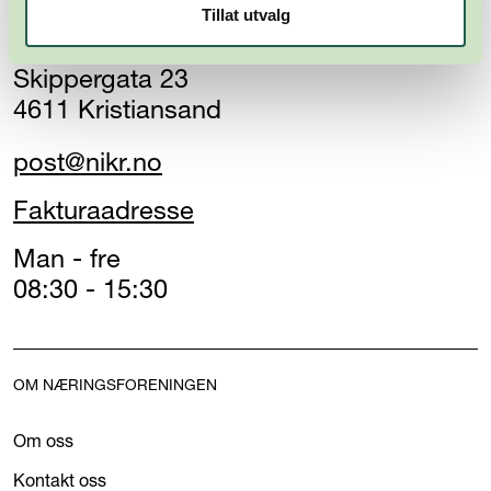
Tillat utvalg
Kristiansandsregionen
Skippergata 23
4611 Kristiansand
post@nikr.no
Fakturaadresse
Man - fre
08:30 - 15:30
OM NÆRINGSFORENINGEN
Om oss
Kontakt oss