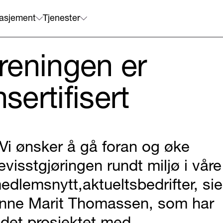
asjement
Tjenester
reningen er
nsertifisert
 Vi ønsker å gå foran og øke
evisstgjøringen rundt miljø i våre
edlemsnytt,aktueltsbedrifter, sie
nne Marit Thomassen, som har
edet prosjektet med