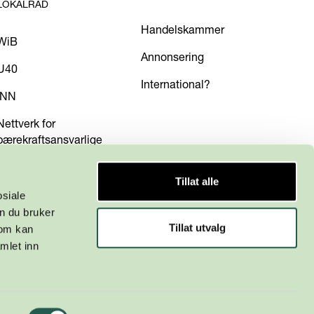
LOKALRÅD
Handelskammer
WiB
Annonsering
U40
International?
INN
Nettverk for
bærekraftsansvarlige
Tillat alle
osiale
n du bruker
Tillat utvalg
som kan
mlet inn