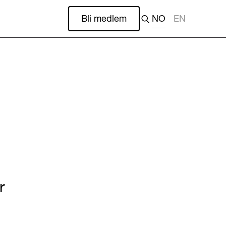
Bli medlem
NO
EN
r