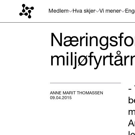
Medlem
Hva skjer
Vi mener
Eng
Næringsfo
miljøfyrtår
-
ANNE MARIT THOMASSEN
b
09.04.2015
m
A
l