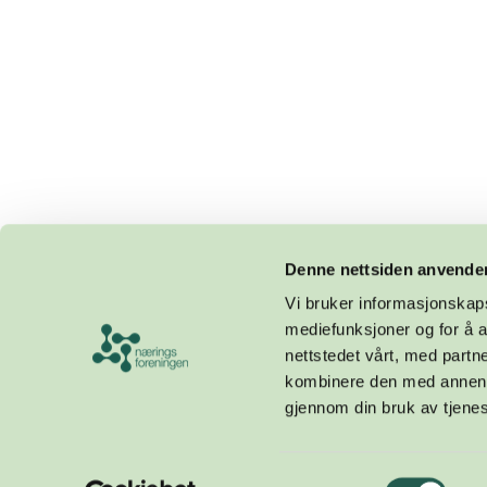
Denne nettsiden anvende
Vi bruker informasjonskapsl
mediefunksjoner og for å a
nettstedet vårt, med part
kombinere den med annen in
gjennom din bruk av tjene
Design og utvikling av
Samtykkevalg