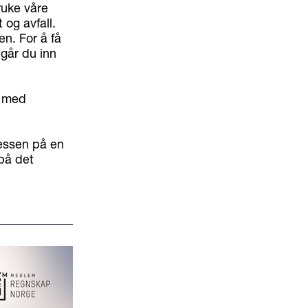
ruke våre
 og avfall.
en. For å få
 går du inn
s med
sessen på en
på det