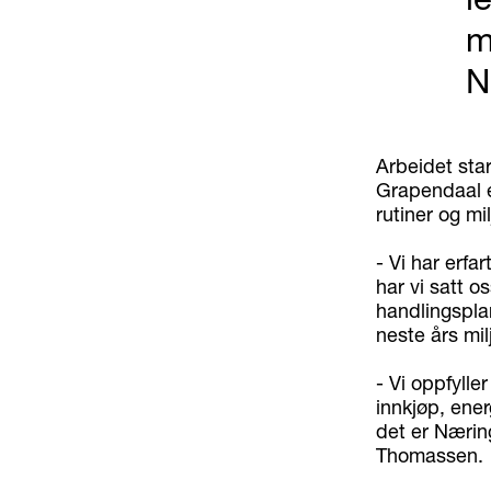
m
N
Arbeidet star
Grapendaal e
rutiner og mi
- Vi har erfar
har vi satt o
handlingspla
neste års mil
- Vi oppfylle
innkjøp, energ
det er Næring
Thomassen.