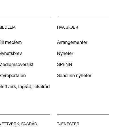
MEDLEM
HVA SKJER
Bli medlem
Arrangementer
Nyhetsbrev
Nyheter
Medlemsoversikt
SPENN
Styreportalen
Send inn nyheter
Nettverk, fagråd, lokalråd
NETTVERK, FAGRÅD,
TJENESTER