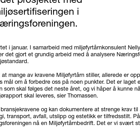
iljøsertifiseringen i
æringsforeningen.
tet i januar. I samarbeid med miljøfyrtårnkonsulent Nell
r det gjort et grundig arbeid med å analysere Nærings
ljøstandard.
t at mange av kravene Miljøfyrtårn stiller, allerede er oppfy
ss mål om å forbedre oss på noen punkter. Det er laget 
n som skal følges det neste året, og vi håper å kunne n
jørapport skal leveres, sier Thomassen.
r bransjekravene og kan dokumentere at strenge krav til 
i, transport, avfall, utslipp og estetikk er tilfredsstilt. 
sforeningen nå en Miljøfyrtårnbedrift. Det er vi svært sto