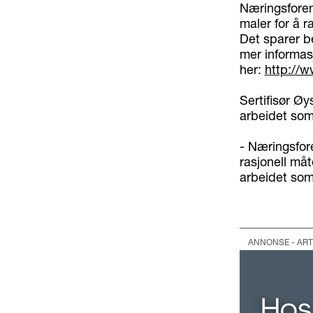
Næringsforeni
maler for å r
Det sparer be
mer informasj
her:
http://w
Sertifisør Øy
arbeidet som 
- Næringsfore
rasjonell må
arbeidet som 
ANNONSE - ART