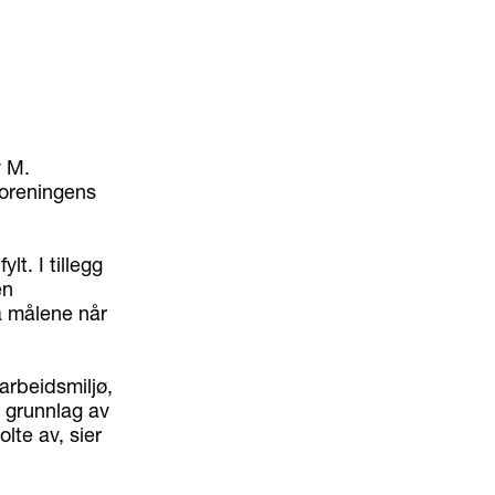
y M.
foreningens
lt. I tillegg
en
å målene når
arbeidsmiljø,
På grunnlag av
lte av, sier