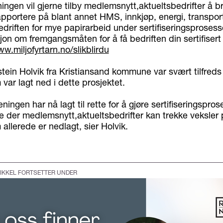
ngen vil gjerne tilby medlemsnytt,aktueltsbedrifter å b
apportere på blant annet HMS, innkjøp, energi, transport
driften for mye papirarbeid under sertifiseringsprosess
on om fremgangsmåten for å få bedriften din sertifisert
ww.miljofyrtarn.no/slikblirdu
stein Holvik fra Kristiansand kommune var svært tilfred
var lagt ned i dette prosjektet.
ningen har nå lagt til rette for å gjøre sertifiseringspro
te der medlemsnytt,aktueltsbedrifter kan trekke veksler 
allerede er nedlagt, sier Holvik.
IKKEL FORTSETTER UNDER