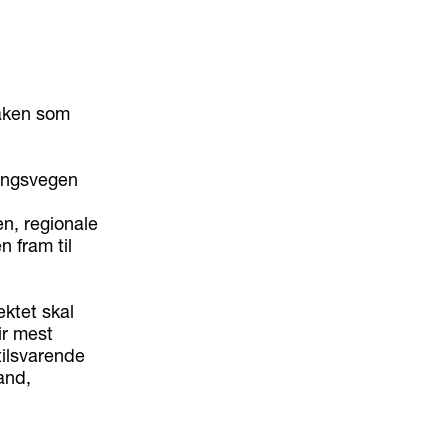
saken som
ringsvegen
n, regionale
 fram til
ektet skal
ir mest
ilsvarende
land,