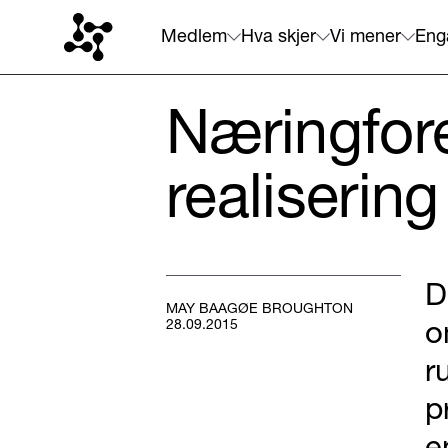
Medlem
Hva skjer
Vi mener
Eng
Næringfor
realisering
D
MAY BAAGØE BROUGHTON
o
28.09.2015
r
p
e