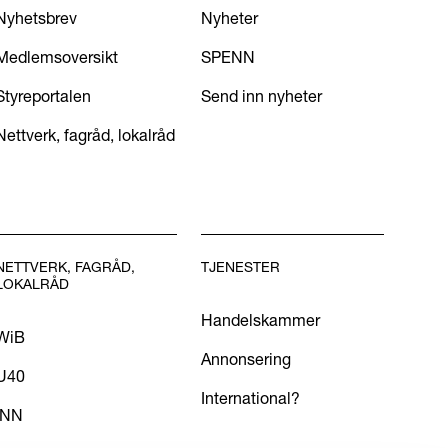
Nyhetsbrev
Nyheter
Medlemsoversikt
SPENN
Styreportalen
Send inn nyheter
Nettverk, fagråd, lokalråd
NETTVERK, FAGRÅD,
TJENESTER
LOKALRÅD
Handelskammer
WiB
Annonsering
U40
International?
INN