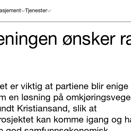
asjement
Tjenester
eningen ønsker r
et er viktig at partiene blir enige
m en løsning på omkjøringsveg
undt Kristiansand, slik at
rosjektet kan komme igang og h
n god samfunnsøkonomisk