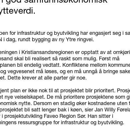
ytteverdi.
n for infrastruktur og byutvikling har engasjert seg i 
 i dag, rundt bygging av ny Ytre ringvei.
eningen i Kristiansandsregionen er opptatt av at omkjø
nsand skal bli realisert så raskt som mulig. Først må
anen bli endelig vedtatt. Konfliktene mellom kommune
og vegvesenet må løses, og en må unngå å bringe saken
. Dette krever at alle parter gir noe.
nt plan er ikke nok til at prosjektet blir prioritert. Prosj
et nye veiselskapet. De må prioritere prosjektene som g
omisk nytte. Dersom en stadig øker kostnadene uten t
 prosjektet bli satt lenger bak i køen, sier Jan Willy Føre
 i prosjektutvikling Faveo Region Sør. Han sitter i
ngens ressursgruppe for infrastruktur og byutvikling.