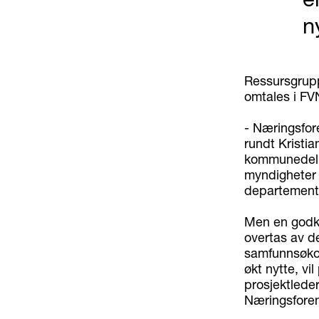
n
Ressursgruppe
omtales i FVN
- Næringsfor
rundt Kristia
kommunedelpl
myndigheter 
departementet
Men en godkje
overtas av d
samfunnsøkon
økt nytte, vil
prosjektleder
Næringsforeni