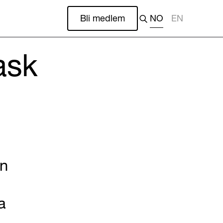
Bli medlem
NO
EN
ask
en
a