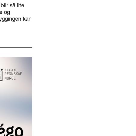
lir så lite
e og
byggingen kan