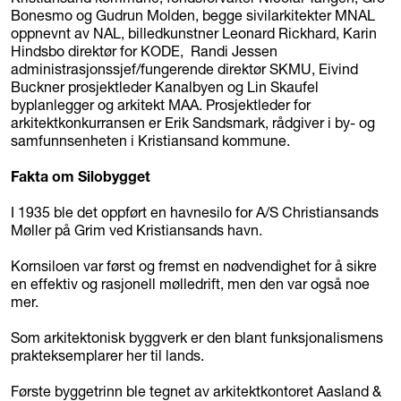
Bonesmo og Gudrun Molden, begge sivilarkitekter MNAL
oppnevnt av NAL, billedkunstner Leonard Rickhard, Karin
Hindsbo direktør for KODE, Randi Jessen
administrasjonssjef/fungerende direktør SKMU, Eivind
Buckner prosjektleder Kanalbyen og Lin Skaufel
byplanlegger og arkitekt MAA. Prosjektleder for
arkitektkonkurransen er Erik Sandsmark, rådgiver i by- og
samfunnsenheten i Kristiansand kommune.
Fakta om Silobygget
I 1935 ble det oppført en havnesilo for A/S Christiansands
Møller på Grim ved Kristiansands havn.
Kornsiloen var først og fremst en nødvendighet for å sikre
en effektiv og rasjonell mølledrift, men den var også noe
mer.
Som arkitektonisk byggverk er den blant funksjonalismens
prakteksemplarer her til lands.
Første byggetrinn ble tegnet av arkitektkontoret Aasland &