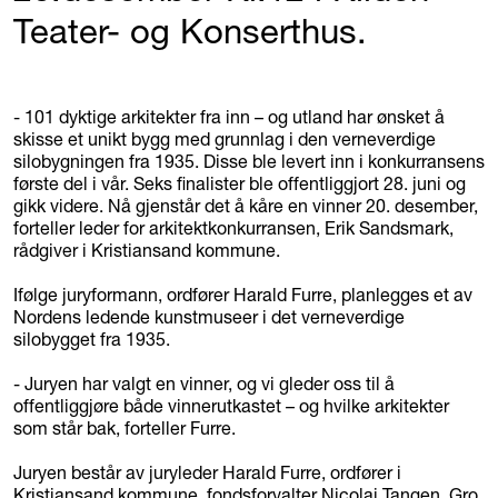
Teater- og Konserthus.
- 101 dyktige arkitekter fra inn – og utland har ønsket å
skisse et unikt bygg med grunnlag i den verneverdige
silobygningen fra 1935. Disse ble levert inn i konkurransens
første del i vår. Seks finalister ble offentliggjort 28. juni og
gikk videre. Nå gjenstår det å kåre en vinner 20. desember,
forteller leder for arkitektkonkurransen, Erik Sandsmark,
rådgiver i Kristiansand kommune.
Ifølge juryformann, ordfører Harald Furre, planlegges et av
Nordens ledende kunstmuseer i det verneverdige
silobygget fra 1935.
- Juryen har valgt en vinner, og vi gleder oss til å
offentliggjøre både vinnerutkastet – og hvilke arkitekter
som står bak, forteller Furre.
Juryen består av juryleder Harald Furre, ordfører i
Kristiansand kommune, fondsforvalter Nicolai Tangen, Gro