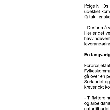
Ifølge NHOs 
udekket komp
få tak i øns
- Derfor må v
Her er det v
havvindeventy
leverandørind
En langvarig
Forprosjektet
Fylkeskommune
gå over en pe
Sørlandet og 
krever økt ko
- Tilflyttere 
og arbeidsmul
naturtilbudet