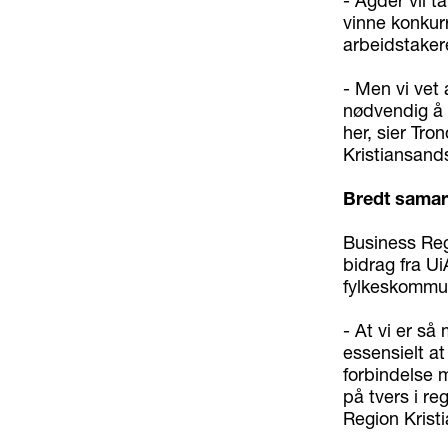
- Agder vil t
vinne konkurr
arbeidstakere
- Men vi vet
nødvendig å 
her, sier Tro
Kristiansand
Bredt samar
Business Reg
bidrag fra U
fylkeskommu
- At vi er så
essensielt at
forbindelse 
på tvers i r
Region Krist