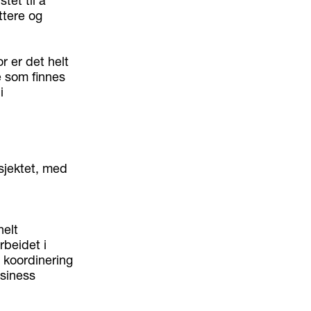
tet til å
ttere og
r er det helt
e som finnes
i
sjektet, med
helt
rbeidet i
 koordinering
usiness