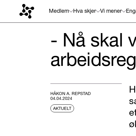
Medlem
Hva skjer
Vi mener
Eng
- Nå skal v
arbeidsreg
​​
HÅKON A. REPSTAD
s
04.04.2024
AKTUELT
e
ø