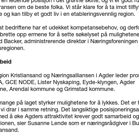
a en ledende posisjon i det grønne skifte, og vi er godt rus
ansen om de beste folka. Vi står klare for å ta imot tilfly
 og kan tilby et godt liv i en etableringsvennlig region.
 at bedriftene har et udekket kompetansebehov, og derfo
brette opp ermene for å sette søkelyset på muligheten
nd Backer, administrerende direktør i Næringsforeningen 
sregionen.
beid
ion Kristiansand og Næringsalliansen i Agder leder pro
iA, GCE NODE, Lister Nyskaping, Eyde-klyngen, Agder
ne, Arendal kommune og Grimstad kommune.
 mange på laget styrker mulighetene for å lykkes. Det er 
 vi drar i samme retning. Det langsiktige posisjoneringsa
med å øke Agders attraktivitet krever godt samarbeid og
egionen, sier Susanne Lende som er næringsrådgiver i B
iansand.