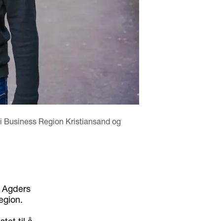
 i Business Region Kristiansand og
e Agders
egion.