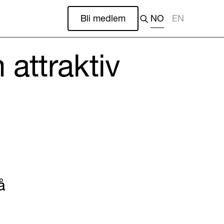
Bli medlem
NO
EN
 attraktiv
å