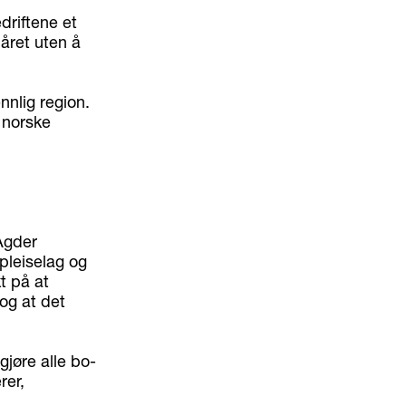
riftene et
året uten å
nnlig region.
 norske
 Agder
pleiselag og
t på at
 og at det
ggjøre alle bo-
rer,