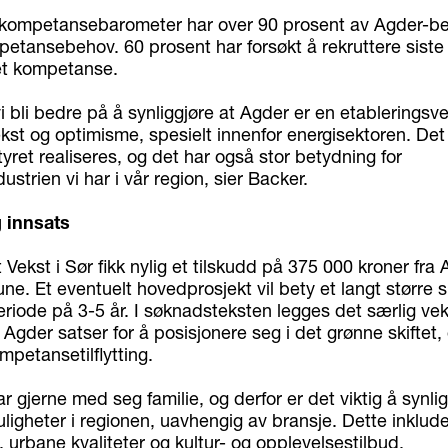
kompetansebarometer har over 90 prosent av Agder-bed
etansebehov. 60 prosent har forsøkt å rekruttere siste 
ket kompetanse.
i bli bedre på å synliggjøre at Agder er en etableringsve
ekst og optimisme, spesielt innenfor energisektoren. Det
ret realiseres, og det har også stor betydning for
ustrien vi har i vår region, sier Backer.
 innsats
 Vekst i Sør fikk nylig et tilskudd på 375 000 kroner fra
. Et eventuelt hovedprosjekt vil bety et langt større s
riode på 3-5 år. I søknadsteksten legges det særlig vek
Agder satser for å posisjonere seg i det grønne skiftet,
mpetansetilflytting.
har gjerne med seg familie, og derfor er det viktig å synli
igheter i regionen, uavhengig av bransje. Dette inklude
, urbane kvaliteter og kultur- og opplevelsestilbud.