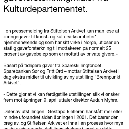
Kulturdepartementet.
I en pressemelding fra Stiftelsen Arkivet kan man lese at
«pengegaver til kunst- og kulturvirksomheter*,
hjemmehørende og som har sitt virke i Norge, utløser en
statlig gaveforsterkning til mottakeren på normalt 25
prosent av gavebeløp som er mottatt av private givere.»
Basert på tidligere gaver fra Spareskillingfondet,
Sparebanken Sør og Fritt Ord – mottar Stiftelsen Arkivet i
dag ekstra midler til utvikling av ny utstilling "Brennpunkt
Arkivet".
- Dette gjør at vi kan ferdigstille utstillingen slik vi ønsker
frem mot åpningen 9. april uttaler direktør Audun Myhre.
Deler av utstillingen i Gestapo-kjelleren har stått mer eller
mindre uforandret siden åpningen i 2001. Det bærer den
preg av, og Stiftelsen Arkivet er inne i en prosess hvor mye
av de eksisterende utstillingslokalene i løpet av dette