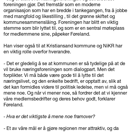
foreningen gjør. Det fremstår som en moderne
organisasjon som har en bredde i tankegangen, fra å jobbe
med mangfold og likestilling , til det grønne skiftet og
kommunesammenslåing. Foreningen har blitt en viktig
stemme som blir lyttet til, og som er en sentral møteplass
for medlemmene sine, påpeker Føreland.
Han viser også til at Kristiansand kommune og NiKR har
en viktig rolle overfor hverandre.
- Det er gledelig å se at kommunen er så tydelige på at de
vil bruke næringsforeningen som dialogpart. Men det
forplikter. Vi må både være gode til å lytte til det
næringslivet, og den enkelte bedrift, er opptatt av, slik at
det kan formidles videre til politisk ledelse, men vi må også
mene noe. Og når vi mener noe, så fordrer det at vi kjenner
våre medlemsbedrifter og deres behov godt, forklarer
Føreland.
- Hva er det viktigste å mene noe framover?
- Et av våre mål er å gjøre regionen mer attraktiv, og da