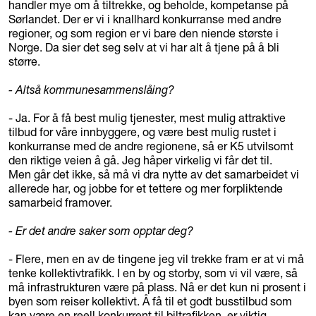
handler mye om å tiltrekke, og beholde, kompetanse på
Sørlandet. Der er vi i knallhard konkurranse med andre
regioner, og som region er vi bare den niende største i
Norge. Da sier det seg selv at vi har alt å tjene på å bli
større.
- Altså kommunesammenslåing?
- Ja. For å få best mulig tjenester, mest mulig attraktive
tilbud for våre innbyggere, og være best mulig rustet i
konkurranse med de andre regionene, så er K5 utvilsomt
den riktige veien å gå. Jeg håper virkelig vi får det til.
Men går det ikke, så må vi dra nytte av det samarbeidet vi
allerede har, og jobbe for et tettere og mer forpliktende
samarbeid framover.
- Er det andre saker som opptar deg?
- Flere, men en av de tingene jeg vil trekke fram er at vi må
tenke kollektivtrafikk. I en by og storby, som vi vil være, så
må infrastrukturen være på plass. Nå er det kun ni prosent i
byen som reiser kollektivt. Å få til et godt busstilbud som
kan være en reell konkurrent til biltrafikken, er viktig.