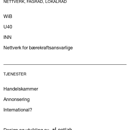
NETTVERK, FAGRÅD, LOKALRÅD
WiB
U40
INN
Nettverk for bærekraftsansvarlige
TJENESTER
Handelskammer
Annonsering
International?
Design og utvikling av