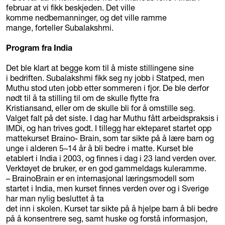
februar at vi fikk beskjeden. Det ville
komme nedbemanninger, og det ville ramme
mange, forteller Subalakshmi.
Program fra India
Det ble klart at begge kom til å miste stillingene sine
i bedriften. Subalakshmi fikk seg ny jobb i Statped, men
Muthu stod uten jobb etter sommeren i fjor. De ble derfor
nødt til å ta stilling til om de skulle flytte fra
Kristiansand, eller om de skulle bli for å omstille seg.
Valget falt på det siste. I dag har Muthu fått arbeidspraksis i
IMDi, og han trives godt. I tillegg har ekteparet startet opp
mattekurset Braino- Brain, som tar sikte på å lære barn og
unge i alderen 5–14 år å bli bedre i matte. Kurset ble
etablert i India i 2003, og finnes i dag i 23 land verden over.
Verktøyet de bruker, er en god gammeldags kuleramme.
– BrainoBrain er en internasjonal læringsmodell som
startet i India, men kurset finnes verden over og i Sverige
har man nylig besluttet å ta
det inn i skolen. Kurset tar sikte på å hjelpe barn å bli bedre
på å konsentrere seg, samt huske og forstå informasjon,