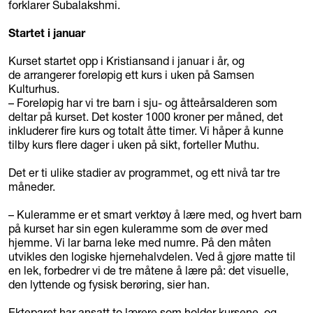
forklarer Subalakshmi.
Startet i januar
Kurset startet opp i Kristiansand i januar i år, og
de arrangerer foreløpig ett kurs i uken på Samsen
Kulturhus.
– Foreløpig har vi tre barn i sju- og åtteårsalderen som
deltar på kurset. Det koster 1000 kroner per måned, det
inkluderer fire kurs og totalt åtte timer. Vi håper å kunne
tilby kurs flere dager i uken på sikt, forteller Muthu.
Det er ti ulike stadier av programmet, og ett nivå tar tre
måneder.
– Kuleramme er et smart verktøy å lære med, og hvert barn
på kurset har sin egen kuleramme som de øver med
hjemme. Vi lar barna leke med numre. På den måten
utvikles den logiske hjernehalvdelen. Ved å gjøre matte til
en lek, forbedrer vi de tre måtene å lære på: det visuelle,
den lyttende og fysisk berøring, sier han.
Ekteparet har ansatt to lærere som holder kursene, og